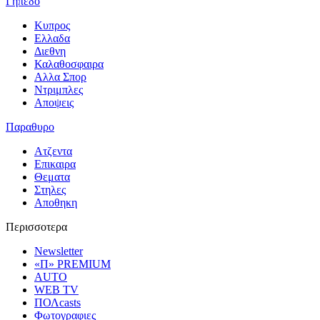
Γηπεδο
Κυπρος
Ελλαδα
Διεθνη
Καλαθοσφαιρα
Αλλα Σπορ
Ντριμπλες
Αποψεις
Παραθυρο
Ατζεντα
Επικαιρα
Θεματα
Στηλες
Αποθηκη
Περισσοτερα
Newsletter
«Π» PREMIUM
AUTO
WEB TV
ΠΟΛcasts
Φωτογραφιες