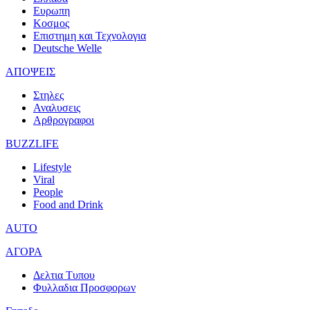
Ευρωπη
Κοσμος
Επιστημη και Τεχνολογια
Deutsche Welle
ΑΠΟΨΕΙΣ
Στηλες
Αναλυσεις
Αρθρογραφοι
BUZZLIFE
Lifestyle
Viral
People
Food and Drink
AUTO
ΑΓΟΡΑ
Δελτια Τυπου
Φυλλαδια Προσφορων