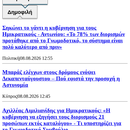
Δημοφιλή
Σηκώνει το γάντι η κυβέρνηση για τους
Ημικρατικούς - Αντωνίου: «Το 78% των διορισμών
προτάθηκε από το Γνωμοδοτικό, το σύστημα είναι
πολύ καλύτερο από πριν»
Πολιτική
|
08.08.2026 12:55
Μπαράζ ελέγχων στους δρόμους ενόψει
Δεκαπενταύγουστου – Πού εφιστά την προσοχή η
Αστυνομία
Κύπρος
|
08.08.2026 12:45
Αχιλλέας Αιμιλιανίδης για Ημικρατικούς: «Η
κυβέρνηση να εξηγήσει τους διορισμούς 21
προσώπων εκτός καταλόγου» - Τι υποστηρίζει για
το Γνωμοδοτικό Συμβούλιο