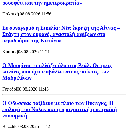
ρουσφέτι και την ημετεροκρατία»
Πολιτική
|
08.08.2026 11:56
Σε συναγερμό η Σικελία: Νέα έκρηξη της Αίτνας –
Στάχτη στον ουρανό, αναστολή αφίξεων στο
αεροδρόμιο της Κατάνια
Κόσμος
|
08.08.2026 11:51
Ο Μουρίνιο τα αλλάζει όλα στη Ρεάλ: Οι τρεις
κανόνες που έχει επιβάλλει στους παίκτες των
Μαδριλένων
Γήπεδο
|
08.08.2026 11:43
Ο Οδυσσέας ταξίδευε με πλοίο των Βίκινγκς; Η
επιλογή του Νόλαν και η πραγματική μυκηναϊκή
ναυπηγική
Buzzlife
|
08.08.2026 11:42