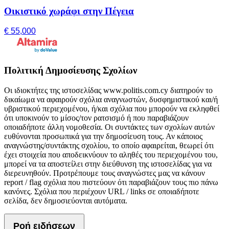
Οικιστικό χωράφι στην Πέγεια
€ 55,000
Πολιτική Δημοσίευσης Σχολίων
Οι ιδιοκτήτες της ιστοσελίδας www.politis.com.cy διατηρούν το
δικαίωμα να αφαιρούν σχόλια αναγνωστών, δυσφημιστικού και/ή
υβριστικού περιεχομένου, ή/και σχόλια που μπορούν να εκληφθεί
ότι υποκινούν το μίσος/τον ρατσισμό ή που παραβιάζουν
οποιαδήποτε άλλη νομοθεσία. Οι συντάκτες των σχολίων αυτών
ευθύνονται προσωπικά για την δημοσίευση τους. Αν κάποιος
αναγνώστης/συντάκτης σχολίου, το οποίο αφαιρείται, θεωρεί ότι
έχει στοιχεία που αποδεικνύουν το αληθές του περιεχομένου του,
μπορεί να τα αποστείλει στην διεύθυνση της ιστοσελίδας για να
διερευνηθούν. Προτρέπουμε τους αναγνώστες μας να κάνουν
report / flag σχόλια που πιστεύουν ότι παραβιάζουν τους πιο πάνω
κανόνες. Σχόλια που περιέχουν URL / links σε οποιαδήποτε
σελίδα, δεν δημοσιεύονται αυτόματα.
Ροή ειδήσεων