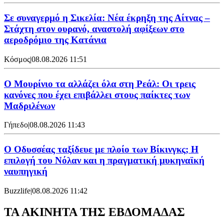
Σε συναγερμό η Σικελία: Νέα έκρηξη της Αίτνας –
Στάχτη στον ουρανό, αναστολή αφίξεων στο
αεροδρόμιο της Κατάνια
Κόσμος
|
08.08.2026 11:51
Ο Μουρίνιο τα αλλάζει όλα στη Ρεάλ: Οι τρεις
κανόνες που έχει επιβάλλει στους παίκτες των
Μαδριλένων
Γήπεδο
|
08.08.2026 11:43
Ο Οδυσσέας ταξίδευε με πλοίο των Βίκινγκς; Η
επιλογή του Νόλαν και η πραγματική μυκηναϊκή
ναυπηγική
Buzzlife
|
08.08.2026 11:42
ΤΑ ΑΚΙΝΗΤΑ ΤΗΣ ΕΒΔΟΜΑΔΑΣ