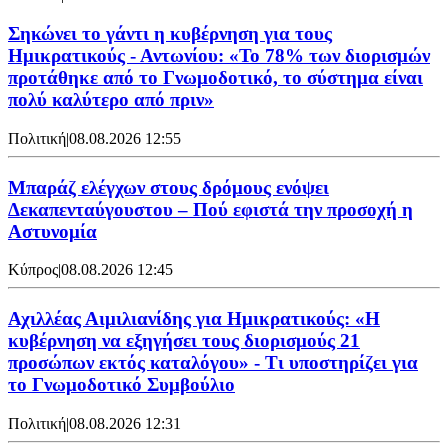
Σηκώνει το γάντι η κυβέρνηση για τους
Ημικρατικούς - Αντωνίου: «Το 78% των διορισμών
προτάθηκε από το Γνωμοδοτικό, το σύστημα είναι
πολύ καλύτερο από πριν»
Πολιτική
|
08.08.2026 12:55
Μπαράζ ελέγχων στους δρόμους ενόψει
Δεκαπενταύγουστου – Πού εφιστά την προσοχή η
Αστυνομία
Κύπρος
|
08.08.2026 12:45
Αχιλλέας Αιμιλιανίδης για Ημικρατικούς: «Η
κυβέρνηση να εξηγήσει τους διορισμούς 21
προσώπων εκτός καταλόγου» - Τι υποστηρίζει για
το Γνωμοδοτικό Συμβούλιο
Πολιτική
|
08.08.2026 12:31