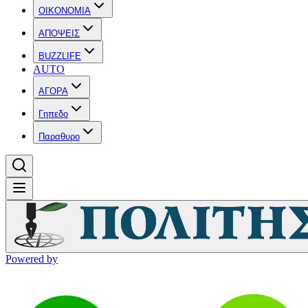
OIKONOMIA
ΑΠΟΨΕΙΣ
BUZZLIFE
AUTO
ΑΓΟΡΑ
Γηπεδο
Παραθυρο
Powered by