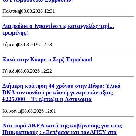
Πολιτική
|
08.08.2026 12:31
Διαψεύδει ο Ινφαντίνο τις καταγγελίες περί...
ερωμένης!
Γήπεδο
|
08.08.2026 12:28
Ξανά στην Κύπρο ο Σερζ Ταμπέκου!
Γήπεδο
|
08.08.2026 12:22
Διήμερη κράτηση 44 χρόνου στην Πάφο: Υλικό
DNA τον συνδέει με κλοπή γεννητριών αξίας
€225.000 – Τι εξετάζει η Αστυνομία
Κοινωνία
|
08.08.2026 12:01
Νέα πυρά ΑΚΕΛ κατά της κυβέρνησης για τους
Ημικρατικούς : «Ξεπέρασε και τον ΔΗΣΥ στο