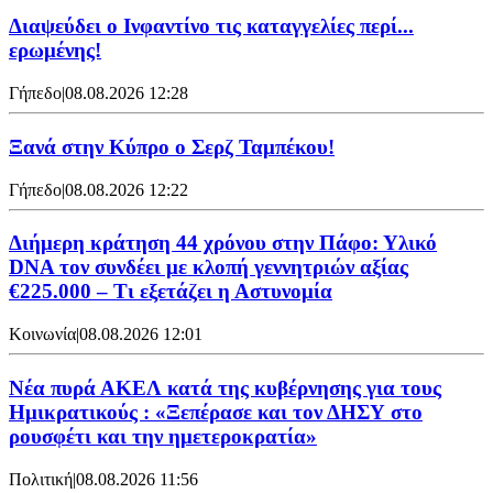
Διαψεύδει ο Ινφαντίνο τις καταγγελίες περί...
ερωμένης!
Γήπεδο
|
08.08.2026 12:28
Ξανά στην Κύπρο ο Σερζ Ταμπέκου!
Γήπεδο
|
08.08.2026 12:22
Διήμερη κράτηση 44 χρόνου στην Πάφο: Υλικό
DNA τον συνδέει με κλοπή γεννητριών αξίας
€225.000 – Τι εξετάζει η Αστυνομία
Κοινωνία
|
08.08.2026 12:01
Νέα πυρά ΑΚΕΛ κατά της κυβέρνησης για τους
Ημικρατικούς : «Ξεπέρασε και τον ΔΗΣΥ στο
ρουσφέτι και την ημετεροκρατία»
Πολιτική
|
08.08.2026 11:56