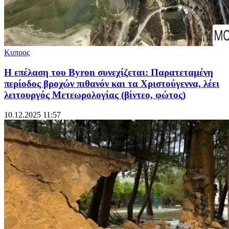
Κυπρος
Η επέλαση του Byron συνεχίζεται: Παρατεταμένη
περίοδος βροχών πιθανόν και τα Χριστούγεννα, λέει
λειτουργός Μετεωρολογίας (βίντεο, φώτος)
10.12.2025 11:57