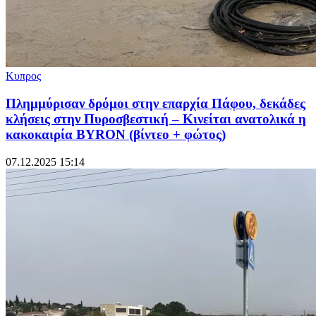
Κυπρος
Πλημμύρισαν δρόμοι στην επαρχία Πάφου, δεκάδες
κλήσεις στην Πυροσβεστική – Κινείται ανατολικά η
κακοκαιρία BYRON (βίντεο + φώτος)
07.12.2025 15:14