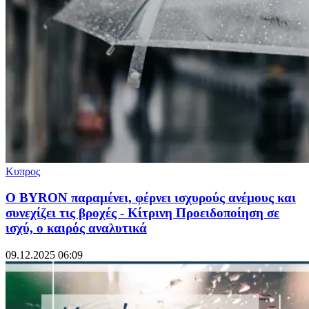
Κυπρος
O BYRON παραμένει, φέρνει ισχυρούς ανέμους και
συνεχίζει τις βροχές - Κίτρινη Προειδοποίηση σε
ισχύ, ο καιρός αναλυτικά
09.12.2025 06:09