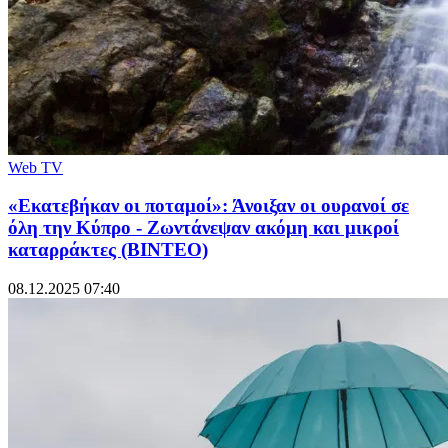
Web TV
«Εκατεβήκαν οι ποταμοί»: Άνοιξαν οι ουρανοί σε
όλη την Κύπρο - Ζωντάνεψαν ακόμη και μικροί
καταρράκτες (ΒΙΝΤΕΟ)
08.12.2025 07:40