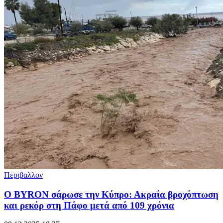
Περιβαλλον
Ο BYROΝ σάρωσε την Κύπρο: Ακραία βροχόπτωση
και ρεκόρ στη Πάφο μετά από 109 χρόνια