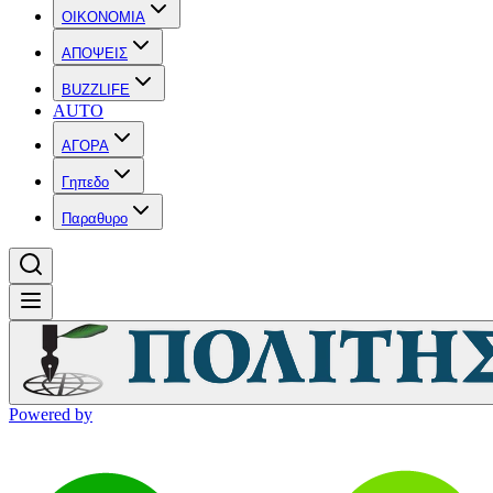
OIKONOMIA
ΑΠΟΨΕΙΣ
BUZZLIFE
AUTO
ΑΓΟΡΑ
Γηπεδο
Παραθυρο
Powered by