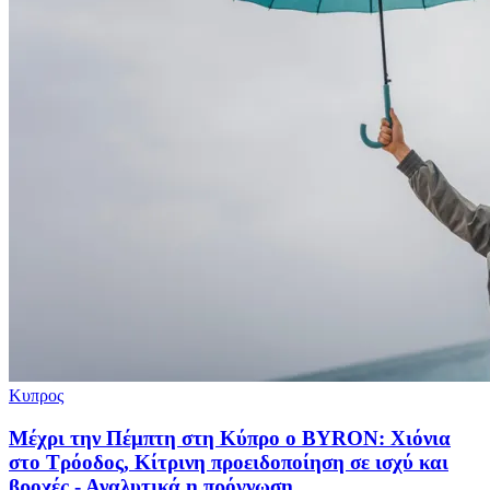
Κυπρος
Μέχρι την Πέμπτη στη Κύπρο ο BYRON: Χιόνια
στο Τρόοδος, Κίτρινη προειδοποίηση σε ισχύ και
βροχές - Αναλυτικά η πρόγνωση