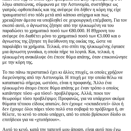
λόγω απατεώνας, σύμφωνα με την Αστυνομία, συστήθηκε ως
γιατρός–ορθοπεδικός και της ανέφερε ότι δήθεν η κόρη της είχε
τραυματιστεί στο πόδι μετά από κάποιο ατύχημα και πως
χρειαζόταν άμεσα να υποβληθεί σε χειρουργική επέμβαση. Για τον
σκοπό αυτό, ο άγνωστος ζήτησε από την ηλικιωμένη να του
παραδώσει το χρηματικό ποσό των €80.000. Η 89χρονη του
ανέφερε ότι διαθέτει μόνο το χρηματικό ποσό των €3.000 και ο
άγνωστος της ζήτησε τη διεύθυνση της οικίας της, ώστε να
παραλάβει τα χρήματα. Τελικά, στο σπίτι της ηλικιωμένης έφτασε
μια άγνωστη γυναίκα, η οποία πήρε τα λεφτά. Και, τελικά, η
ηλικιωμένη ανακάλυψε ότι έπεσε θύμα απάτης, όταν επικοινώνησε
με την κόρη της.
Το πιο πάνω περιστατικό έχει κι άλλες πτυχές, οι οποίες χρήζουν
διερεύνησης από την Αστυνομία. Η πτυχή με την οποία θέλω να
καταπιαστώ σήμερα, ωστόσο, είναι η προφανής. Άλλο ένα
ηλικιωμένο άτομο έπεσε θύμα απάτης με έναν τρόπο ο οποίος
κατάντησε τόσο -μα τόσο!- προβλέψιμος. Αλλά, ποιοι τον
θεωρούμε τόσο προβλέψιμο; Προφανώς, για να υπάρχουν ακόμα
θύματα τέτοιου είδους απατών, δεν έχουμε «εκπαιδευτεί» όλοι ή
δεν έχουμε όλοι πάρει τόσο πολύ στα σοβαρά το πρόβλημα ή, αν
θέλετε, το κενό το οποίο υπάρχει, από το οποίο βρίσκουν δίοδο οι
επιτήδειοι για να «χτυπήσουν».
Αυτό το κενό, κατά την ταπεινή μου άποψη, είναι αυτό που έχω