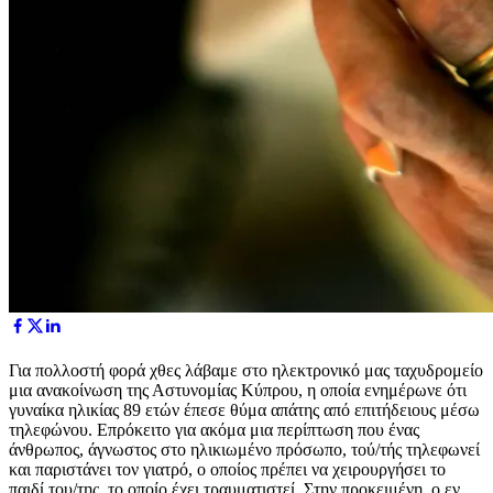
Για
πολλοστή φορά χθες λάβαμε στο ηλεκτρονικό μας ταχυδρομείο
μια ανακοίνωση της Αστυνομίας Κύπρου, η οποία ενημέρωνε ότι
γυναίκα ηλικίας 89 ετών έπεσε θύμα απάτης από επιτήδειους μέσω
τηλεφώνου. Επρόκειτο για ακόμα μια περίπτωση που ένας
άνθρωπος, άγνωστος στο ηλικιωμένο πρόσωπο, τού/τής τηλεφωνεί
και παριστάνει τον γιατρό, ο οποίος πρέπει να χειρουργήσει το
παιδί του/της, το οποίο έχει τραυματιστεί. Στην προκειμένη, ο εν