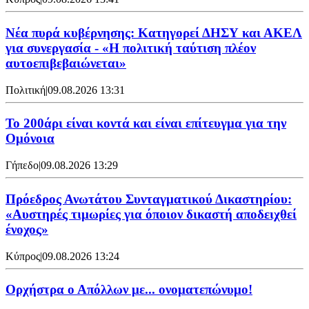
Νέα πυρά κυβέρνησης: Κατηγορεί ΔΗΣΥ και ΑΚΕΛ
για συνεργασία - «Η πολιτική ταύτιση πλέον
αυτοεπιβεβαιώνεται»
Πολιτική
|
09.08.2026 13:31
Το 200άρι είναι κοντά και είναι επίτευγμα για την
Ομόνοια
Γήπεδο
|
09.08.2026 13:29
Πρόεδρος Ανωτάτου Συνταγματικού Δικαστηρίου:
«Αυστηρές τιμωρίες για όποιον δικαστή αποδειχθεί
ένοχος»
Κύπρος
|
09.08.2026 13:24
Ορχήστρα o Aπόλλων με... ονοματεπώνυμο!