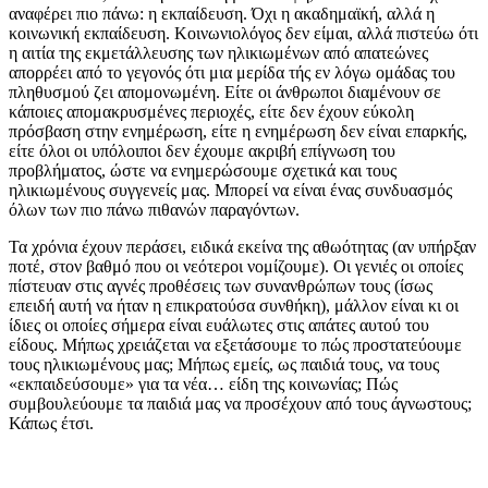
αναφέρει πιο πάνω: η εκπαίδευση. Όχι η ακαδημαϊκή, αλλά η
κοινωνική εκπαίδευση. Κοινωνιολόγος δεν είμαι, αλλά πιστεύω ότι
η αιτία της εκμετάλλευσης των ηλικιωμένων από απατεώνες
απορρέει από το γεγονός ότι μια μερίδα τής εν λόγω ομάδας του
πληθυσμού ζει απομονωμένη. Είτε οι άνθρωποι διαμένουν σε
κάποιες απομακρυσμένες περιοχές, είτε δεν έχουν εύκολη
πρόσβαση στην ενημέρωση, είτε η ενημέρωση δεν είναι επαρκής,
είτε όλοι οι υπόλοιποι δεν έχουμε ακριβή επίγνωση του
προβλήματος, ώστε να ενημερώσουμε σχετικά και τους
ηλικιωμένους συγγενείς μας. Μπορεί να είναι ένας συνδυασμός
όλων των πιο πάνω πιθανών παραγόντων.
Τα χρόνια έχουν περάσει, ειδικά εκείνα της αθωότητας (αν υπήρξαν
ποτέ, στον βαθμό που οι νεότεροι νομίζουμε). Οι γενιές οι οποίες
πίστευαν στις αγνές προθέσεις των συνανθρώπων τους (ίσως
επειδή αυτή να ήταν η επικρατούσα συνθήκη), μάλλον είναι κι οι
ίδιες οι οποίες σήμερα είναι ευάλωτες στις απάτες αυτού του
είδους. Μήπως χρειάζεται να εξετάσουμε το πώς προστατεύουμε
τους ηλικιωμένους μας; Μήπως εμείς, ως παιδιά τους, να τους
«εκπαιδεύσουμε» για τα νέα… είδη της κοινωνίας; Πώς
συμβουλεύουμε τα παιδιά μας να προσέχουν από τους άγνωστους;
Κάπως έτσι.