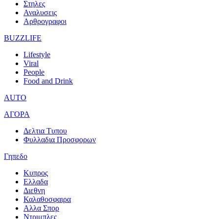
Στηλες
Αναλυσεις
Αρθρογραφοι
BUZZLIFE
Lifestyle
Viral
People
Food and Drink
AUTO
ΑΓΟΡΑ
Δελτια Τυπου
Φυλλαδια Προσφορων
Γηπεδο
Κυπρος
Ελλαδα
Διεθνη
Καλαθοσφαιρα
Αλλα Σπορ
Ντριμπλες