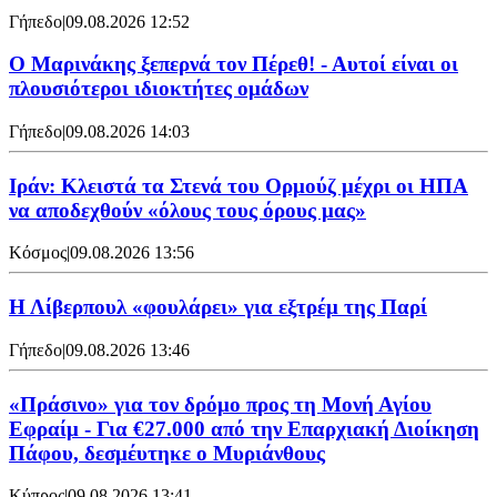
Γήπεδο
|
09.08.2026 12:52
Ο Μαρινάκης ξεπερνά τον Πέρεθ! - Αυτοί είναι οι
πλουσιότεροι ιδιοκτήτες ομάδων
Γήπεδο
|
09.08.2026 14:03
Ιράν: Κλειστά τα Στενά του Ορμούζ μέχρι οι ΗΠΑ
να αποδεχθούν «όλους τους όρους μας»
Κόσμος
|
09.08.2026 13:56
Η Λίβερπουλ «φουλάρει» για εξτρέμ της Παρί
Γήπεδο
|
09.08.2026 13:46
«Πράσινο» για τον δρόμο προς τη Μονή Αγίου
Εφραίμ - Για €27.000 από την Επαρχιακή Διοίκηση
Πάφου, δεσμέυτηκε ο Μυριάνθους
Κύπρος
|
09.08.2026 13:41