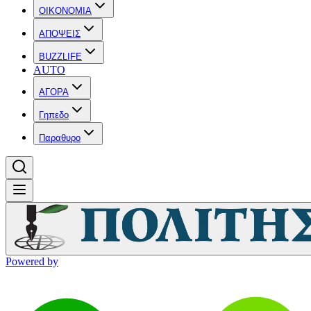
OIKONOMIA
ΑΠΟΨΕΙΣ
BUZZLIFE
AUTO
ΑΓΟΡΑ
Γηπεδο
Παραθυρο
Powered by