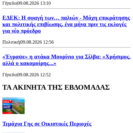
Γήπεδο
|
09.08.2026 13:10
ΕΔΕΚ: Η σφαγή των… παλιών - Μάχη επικράτησης
και πολιτικής επιβίωσης, ένα μήνα πριν τις εκλογές
για νέο πρόεδρο
Πολιτική
|
09.08.2026 12:56
«Έγραψε» η ατάκα Μουρίνιο για Σίλβα: «Χρήσιμος,
αλλά ο κακομοίρης...»
Γήπεδο
|
09.08.2026 12:52
ΤΑ ΑΚΙΝΗΤΑ ΤΗΣ ΕΒΔΟΜΑΔΑΣ
Τεμάχια Γης σε Οικιστικές Περιοχές