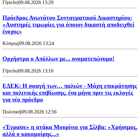
Γήπεδο
|
09.08.2026 13:29
Πρόεδρος Ανωτάτου Συνταγματικού Δικαστηρίου:
«Αυστηρές τιμωρίες για όποιον δικαστή αποδειχθεί
ένοχος»
Κύπρος
|
09.08.2026 13:24
Ορχήστρα o Aπόλλων με... ονοματεπώνυμο!
Γήπεδο
|
09.08.2026 13:10
ΕΔΕΚ: Η σφαγή των… παλιών - Μάχη επικράτησης
και πολιτικής επιβίωσης, ένα μήνα πριν τις εκλογές
για νέο πρόεδρο
Πολιτική
|
09.08.2026 12:56
«Έγραψε» η ατάκα Μουρίνιο για Σίλβα: «Χρήσιμος,
αλλά ο κακομοίρης...»