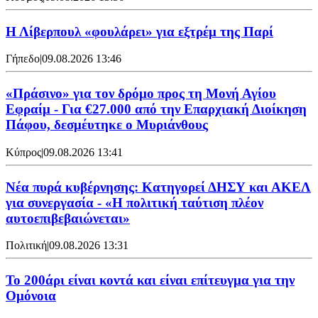
Η Λίβερπουλ «φουλάρει» για εξτρέμ της Παρί
Γήπεδο
|
09.08.2026 13:46
«Πράσινο» για τον δρόμο προς τη Μονή Αγίου
Εφραίμ - Για €27.000 από την Επαρχιακή Διοίκηση
Πάφου, δεσμέυτηκε ο Μυριάνθους
Κύπρος
|
09.08.2026 13:41
Νέα πυρά κυβέρνησης: Κατηγορεί ΔΗΣΥ και ΑΚΕΛ
για συνεργασία - «Η πολιτική ταύτιση πλέον
αυτοεπιβεβαιώνεται»
Πολιτική
|
09.08.2026 13:31
Το 200άρι είναι κοντά και είναι επίτευγμα για την
Ομόνοια