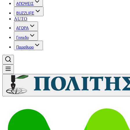
ΑΠΟΨΕΙΣ
BUZZLIFE
AUTO
ΑΓΟΡΑ
Γηπεδο
Παραθυρο