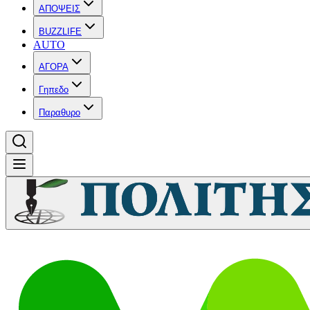
ΑΠΟΨΕΙΣ
BUZZLIFE
AUTO
ΑΓΟΡΑ
Γηπεδο
Παραθυρο