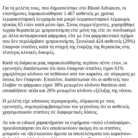
Για τη μελέτη τους, που δημοσιεύτηκε στο Blood Advances, οι
επιστήμονες παρακολούθησαν 1.467 ασθενείς με χρόνια
λεμφοκυτταρική λευχαιμία και μικρό λεμφοκυτταρικό λέμφωμα,
ηλικίας 65 ετών κατά μέσο όρο. Στους συμμετέχοντες, χορηγήθηκε
τυχαία θεραπεία με ιμπρουτινίμπη είτε μόνη της είτε σε συνδυασμό
με άλλα αντικαρκινικά φάρμακα, είτε με ένα φαρμακευτικό σχήμα
που δεν περιλάμβανε ιμπρουτινίμπη. Συνολικά 424 ασθενείς (29%)
έπαιρναν στατίνες κατά τη στιγμή της έναρξης της θεραπείας στις
τέσσερις κλινικές δοκιμές.
Κατά τη διάρκεια μιας παρακολούθησης περίπου πέντε ετών, οι
ερευνητές διαπίστωσαν ότι όσοι έπαιρναν στατίνες είχαν 61%
χαμηλότερο κίνδυνο να πεθάνουν από τον καρκίνο, σε σύγκριση με
όσους δεν έπαιρναν. Επιπλέον, διαπίστωσαν ότι οι ασθενείς που
έλαβαν το φάρμακο είχαν 38% μειωμένο κίνδυνο θανάτου από
οποιαδήποτε αιτία και 26% μειωμένο κίνδυνο εξέλιξης της νόσου.
Η μελέτη είχε κάποιους περιορισμούς, σύμφωνα με τους
ερευνητές, συμπεριλαμβανομένου του γεγονότος ότι οι ασθενείς
χρησιμοποιούν στατίνες σε διαφορετικές δόσεις.
Αν και οι ειδικοί χαρακτήρισαν τα ευρήματα «πολύ ελπιδοφόρα»,
προειδοποίησαν ότι δεν αποδεικνύουν ακόμη ότι οι στατίνες
μπορούν να «βελτιώσουν άμεσα τα αποτελέσματα του καρκίνου».