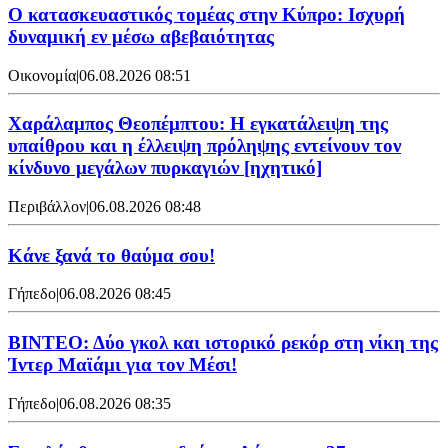
Ο κατασκευαστικός τομέας στην Κύπρο: Ισχυρή
δυναμική εν μέσω αβεβαιότητας
Οικονομία
|
06.08.2026 08:51
Χαράλαμπος Θεοπέμπτου: Η εγκατάλειψη της
υπαίθρου και η έλλειψη πρόληψης εντείνουν τον
κίνδυνο μεγάλων πυρκαγιών [ηχητικό]
Περιβάλλον
|
06.08.2026 08:48
Κάνε ξανά το θαύμα σου!
Γήπεδο
|
06.08.2026 08:45
ΒΙΝΤΕΟ: Δύο γκολ και ιστορικό ρεκόρ στη νίκη της
Ίντερ Μαϊάμι για τον Μέσι!
Γήπεδο
|
06.08.2026 08:35