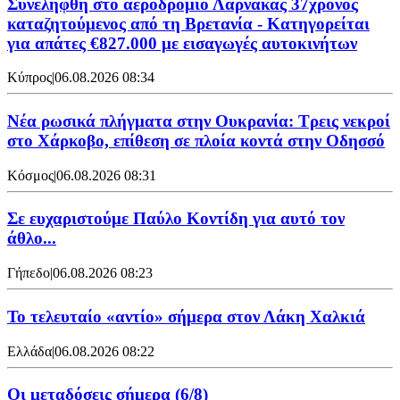
Συνελήφθη στο αεροδρόμιο Λάρνακας 37χρονος
καταζητούμενος από τη Βρετανία - Κατηγορείται
για απάτες €827.000 με εισαγωγές αυτοκινήτων
Κύπρος
|
06.08.2026 08:34
Νέα ρωσικά πλήγματα στην Ουκρανία: Τρεις νεκροί
στο Χάρκοβο, επίθεση σε πλοία κοντά στην Οδησσό
Κόσμος
|
06.08.2026 08:31
Σε ευχαριστούμε Παύλο Κοντίδη για αυτό τον
άθλο...
Γήπεδο
|
06.08.2026 08:23
Το τελευταίο «αντίο» σήμερα στον Λάκη Χαλκιά
Ελλάδα
|
06.08.2026 08:22
Οι μεταδόσεις σήμερα (6/8)