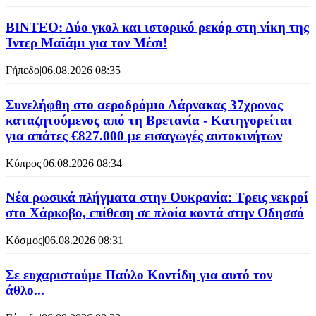
ΒΙΝΤΕΟ: Δύο γκολ και ιστορικό ρεκόρ στη νίκη της
Ίντερ Μαϊάμι για τον Μέσι!
Γήπεδο
|
06.08.2026 08:35
Συνελήφθη στο αεροδρόμιο Λάρνακας 37χρονος
καταζητούμενος από τη Βρετανία - Κατηγορείται
για απάτες €827.000 με εισαγωγές αυτοκινήτων
Κύπρος
|
06.08.2026 08:34
Νέα ρωσικά πλήγματα στην Ουκρανία: Τρεις νεκροί
στο Χάρκοβο, επίθεση σε πλοία κοντά στην Οδησσό
Κόσμος
|
06.08.2026 08:31
Σε ευχαριστούμε Παύλο Κοντίδη για αυτό τον
άθλο...