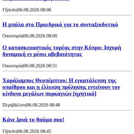
Γήπεδο
|
06.08.2026 08:06
Η μπάλα στο Προεδρικό για το συνταξιοδοτικό
Οικονομία
|
06.08.2026 08:00
Ο κατασκευαστικός τομέας στην Κύπρο: Ισχυρή
δυναμική εν μέσω αβεβαιότητας
Οικονομία
|
06.08.2026 08:51
Χαράλαμπος Θεοπέμπτου: Η εγκατάλειψη της
υπαίθρου και η έλλειψη πρόληψης εντείνουν τον
κίνδυνο μεγάλων πυρκαγιών [ηχητικό]
Περιβάλλον
|
06.08.2026 08:48
Κάνε ξανά το θαύμα σου!
Γήπεδο
|
06.08.2026 08:45