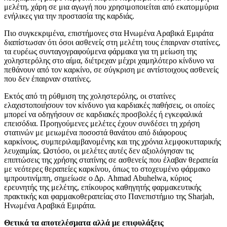
μελέτη, χάρη σε μια αγωγή που χρησιμοποιείται από εκατομμύρια
ενήλικες για την προστασία της καρδιάς.
Πιο συγκεκριμένα, επιστήμονες στα Ηνωμένα Αραβικά Εμιράτα
διαπίστωσαν ότι όσοι ασθενείς στη μελέτη τους έπαιρναν στατίνες,
τα ευρέως συνταγογραφούμενα φάρμακα για τη μείωση της
χοληστερόλης στο αίμα, διέτρεχαν μέχρι χαμηλότερο κίνδυνο να
πεθάνουν από τον καρκίνο, σε σύγκριση με αντίστοιχους ασθενείς
που δεν έπαιρναν στατίνες.
Εκτός από τη ρύθμιση της χοληστερόλης, οι στατίνες
ελαχιστοποιήσουν τον κίνδυνο για καρδιακές παθήσεις, οι οποίες
μπορεί να οδηγήσουν σε καρδιακές προσβολές ή εγκεφαλικά
επεισόδια. Προηγούμενες μελέτες έχουν συνδέσει τη χρήση
στατινών με μειωμένα ποσοστά θανάτου από διάφορους
καρκίνους, συμπεριλαμβανομένης και της χρόνια λεμφοκυτταρικής
λευχαιμίας. Ωστόσο, οι μελέτες αυτές δεν αξιολόγησαν τις
επιπτώσεις της χρήσης στατίνης σε ασθενείς που έλαβαν θεραπεία
με νεότερες θεραπείες καρκίνου, όπως το στοχευμένο φάρμακο
ιμπρουτινίμπη, σημείωσε ο Δρ. Ahmad Abuhelwa, κύριος
ερευνητής της μελέτης, επίκουρος καθηγητής φαρμακευτικής
πρακτικής και φαρμακοθεραπείας στο Πανεπιστήμιο της Sharjah,
Ηνωμένα Αραβικά Εμιράτα.
Θετικά τα αποτελέσματα αλλά με επιφυλάξεις