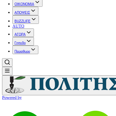
OIKONOMIA
ΑΠΟΨΕΙΣ
BUZZLIFE
AUTO
ΑΓΟΡΑ
Γηπεδο
Παραθυρο
Powered by