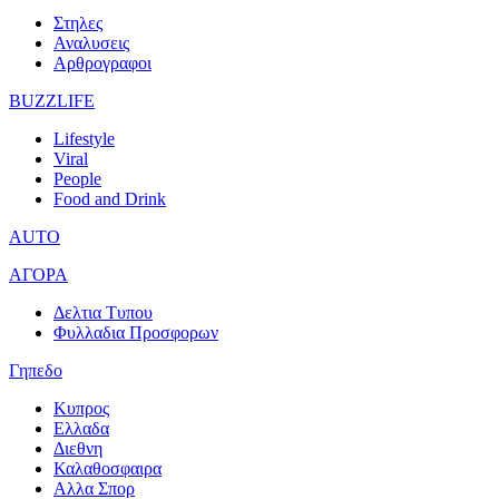
Στηλες
Αναλυσεις
Αρθρογραφοι
BUZZLIFE
Lifestyle
Viral
People
Food and Drink
AUTO
ΑΓΟΡΑ
Δελτια Τυπου
Φυλλαδια Προσφορων
Γηπεδο
Κυπρος
Ελλαδα
Διεθνη
Καλαθοσφαιρα
Αλλα Σπορ