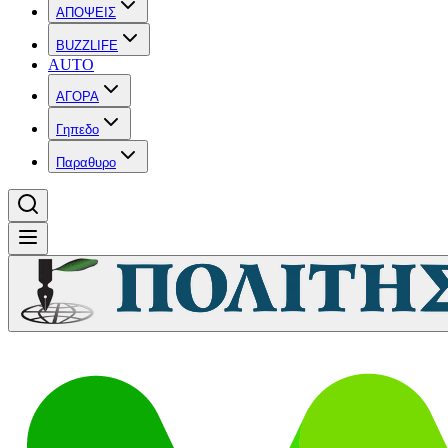
ΑΠΟΨΕΙΣ
BUZZLIFE
AUTO
ΑΓΟΡΑ
Γηπεδο
Παραθυρο