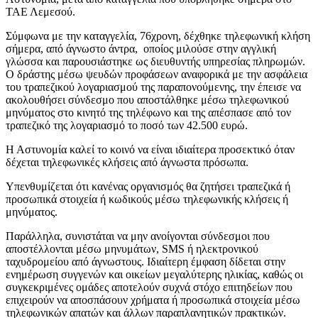
ΤΑΕ Λεμεσού.
Σύμφωνα με την καταγγελία, 76χρονη, δέχθηκε τηλεφωνική κλήση
σήμερα, από άγνωστο άντρα, οποίος μιλούσε στην αγγλική
γλώσσα και παρουσιάστηκε ως διευθυντής υπηρεσίας πληρωμών.
Ο δράστης μέσω ψευδών προφάσεων αναφορικά με την ασφάλεια
του τραπεζικού λογαριασμού της παραπονούμενης, την έπεισε να
ακολουθήσει σύνδεσμο που αποστάλθηκε μέσω τηλεφωνικού
μηνύματος στο κινητό της τηλέφωνο και της απέσπασε από τον
τραπεζικό της λογαριασμό το ποσό των 42.500 ευρώ.
Η Αστυνομία καλεί το κοινό να είναι ιδιαίτερα προσεκτικό όταν
δέχεται τηλεφωνικές κλήσεις από άγνωστα πρόσωπα.
Υπενθυμίζεται ότι κανένας οργανισμός θα ζητήσει τραπεζικά ή
προσωπικά στοιχεία ή κωδικούς μέσω τηλεφωνικής κλήσεις ή
μηνύματος.
Παράλληλα, συνιστάται να μην ανοίγονται σύνδεσμοι που
αποστέλλονται μέσω μηνυμάτων, SMS ή ηλεκτρονικού
ταχυδρομείου από άγνωστους. Ιδιαίτερη έμφαση δίδεται στην
ενημέρωση συγγενών και οικείων μεγαλύτερης ηλικίας, καθώς οι
συγκεκριμένες ομάδες αποτελούν συχνά στόχο επιτηδείων που
επιχειρούν να αποσπάσουν χρήματα ή προσωπικά στοιχεία μέσω
τηλεφωνικών απατών και άλλων παραπλανητικών πρακτικών.