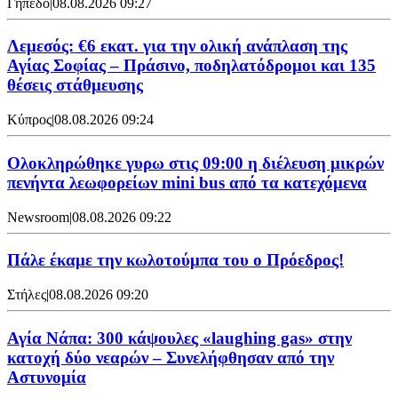
Γήπεδο
|
08.08.2026 09:27
Λεμεσός: €6 εκατ. για την ολική ανάπλαση της
Αγίας Σοφίας – Πράσινο, ποδηλατόδρομοι και 135
θέσεις στάθμευσης
Κύπρος
|
08.08.2026 09:24
Ολοκληρώθηκε γυρω στις 09:00 η διέλευση μικρών
πενήντα λεωφορείων mini bus από τα κατεχόμενα
Newsroom
|
08.08.2026 09:22
Πάλε έκαμε την κωλοτούμπα του ο Πρόεδρος!
Στήλες
|
08.08.2026 09:20
Αγία Νάπα: 300 κάψουλες «laughing gas» στην
κατοχή δύο νεαρών – Συνελήφθησαν από την
Αστυνομία