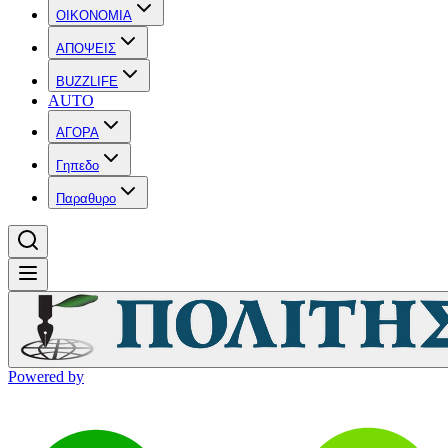
OIKONOMIA
ΑΠΟΨΕΙΣ
BUZZLIFE
AUTO
ΑΓΟΡΑ
Γηπεδο
Παραθυρο
Powered by