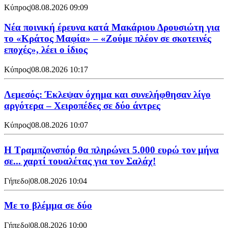
Κύπρος
|
08.08.2026 09:09
Νέα ποινική έρευνα κατά Μακάριου Δρουσιώτη για
το «Κράτος Μαφία» – «Ζούμε πλέον σε σκοτεινές
εποχές», λέει ο ίδιος
Κύπρος
|
08.08.2026 10:17
Λεμεσός: Έκλεψαν όχημα και συνελήφθησαν λίγο
αργότερα – Χειροπέδες σε δύο άντρες
Κύπρος
|
08.08.2026 10:07
Η Τραμπζονσπόρ θα πληρώνει 5.000 ευρώ τον μήνα
σε... χαρτί τουαλέτας για τον Σαλάχ!
Γήπεδο
|
08.08.2026 10:04
Με το βλέμμα σε δύο
Γήπεδο
|
08.08.2026 10:00