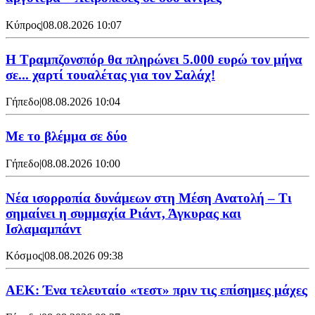
Κύπρος
|
08.08.2026 10:07
Η Τραμπζονσπόρ θα πληρώνει 5.000 ευρώ τον μήνα
σε... χαρτί τουαλέτας για τον Σαλάχ!
Γήπεδο
|
08.08.2026 10:04
Με το βλέμμα σε δύο
Γήπεδο
|
08.08.2026 10:00
Νέα ισορροπία δυνάμεων στη Μέση Ανατολή – Τι
σημαίνει η συμμαχία Ριάντ, Άγκυρας και
Ισλαμαμπάντ
Κόσμος
|
08.08.2026 09:38
ΑΕΚ: Ένα τελευταίο «τεστ» πριν τις επίσημες μάχες