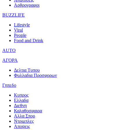
Αρθρογραφοι
BUZZLIFE
Lifestyle
Viral
People
Food and Drink
AUTO
ΑΓΟΡΑ
Δελτια Τυπου
Φυλλαδια Προσφορων
Γηπεδο
Κυπρος
Ελλαδα
Διεθνη
Καλαθοσφαιρα
Αλλα Σπορ
Ντριμπλες
Αποψεις