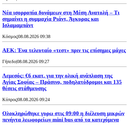
Νέα ισορροπία δυνάμεων στη Μέση Ανατολή – Τι
σημαίνει η συμμαχία Ριάντ, Άγκυρας και
Ισλαμαμπάντ
Κόσμος
|
08.08.2026 09:38
ΑΕΚ: Ένα τελευταίο «τεστ» πριν τις επίσημες μάχες
Γήπεδο
|
08.08.2026 09:27
Λεμεσός: €6 εκατ. για την ολική ανάπλαση της
Αγίας Σοφίας – Πράσινο, ποδηλατόδρομοι και 135
θέσεις στάθμευσης
Κύπρος
|
08.08.2026 09:24
Ολοκληρώθηκε γυρω στις 09:00 η διέλευση μικρών
πενήντα λεωφορείων mini bus από τα κατεχόμενα