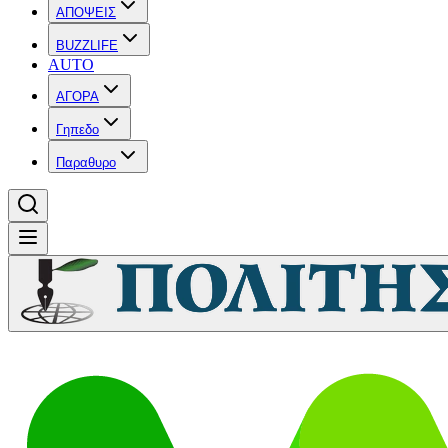
ΑΠΟΨΕΙΣ
BUZZLIFE
AUTO
ΑΓΟΡΑ
Γηπεδο
Παραθυρο