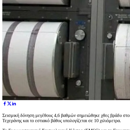
Σεισμική δόνηση μεγέθους 4,6 βαθμών σημειώθηκε χθες βράδυ στο β
Τεχεράνης και το εστιακό βάθος υπολογίζεται σε 10 χιλιόμετρα.