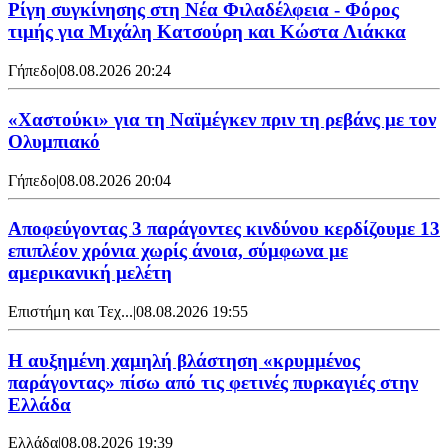
Ρίγη συγκίνησης στη Νέα Φιλαδέλφεια - Φόρος
τιμής για Μιχάλη Κατσούρη και Κώστα Λιάκκα
Γήπεδο
|
08.08.2026 20:24
«Χαστούκι» για τη Ναϊμέγκεν πριν τη ρεβάνς με τον
Ολυμπιακό
Γήπεδο
|
08.08.2026 20:04
Αποφεύγοντας 3 παράγοντες κινδύνου κερδίζουμε 13
επιπλέον χρόνια χωρίς άνοια, σύμφωνα με
αμερικανική μελέτη
Επιστήμη και Τεχ...
|
08.08.2026 19:55
Η αυξημένη χαμηλή βλάστηση «κρυμμένος
παράγοντας» πίσω από τις φετινές πυρκαγιές στην
Ελλάδα
Ελλάδα
|
08.08.2026 19:39