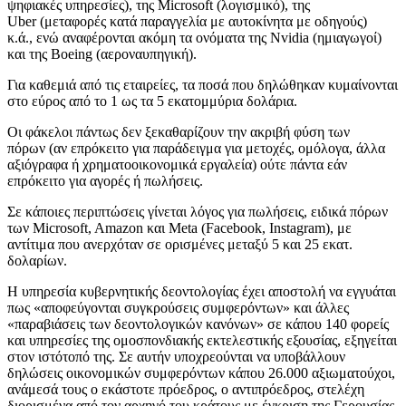
ψηφιακές υπηρεσίες), της Microsoft (λογισμικό), της
Uber (μεταφορές κατά παραγγελία με αυτοκίνητα με οδηγούς)
κ.ά., ενώ αναφέρονται ακόμη τα ονόματα της Nvidia (ημιαγωγοί)
και της Boeing (αεροναυπηγική).
Για καθεμιά από τις εταιρείες, τα ποσά που δηλώθηκαν κυμαίνονται
στο εύρος από το 1 ως τα 5 εκατομμύρια δολάρια.
Οι φάκελοι πάντως δεν ξεκαθαρίζουν την ακριβή φύση των
πόρων (αν επρόκειτο για παράδειγμα για μετοχές, ομόλογα, άλλα
αξιόγραφα ή χρηματοοικονομικά εργαλεία) ούτε πάντα εάν
επρόκειτο για αγορές ή πωλήσεις.
Σε κάποιες περιπτώσεις γίνεται λόγος για πωλήσεις, ειδικά πόρων
των Microsoft, Amazon και Meta (Facebook, Instagram), με
αντίτιμα που ανερχόταν σε ορισμένες μεταξύ 5 και 25 εκατ.
δολαρίων.
Η υπηρεσία κυβερνητικής δεοντολογίας έχει αποστολή να εγγυάται
πως «αποφεύγονται συγκρούσεις συμφερόντων» και άλλες
«παραβιάσεις των δεοντολογικών κανόνων» σε κάπου 140 φορείς
και υπηρεσίες της ομοσπονδιακής εκτελεστικής εξουσίας, εξηγείται
στον ιστότοπό της. Σε αυτήν υποχρεούνται να υποβάλλουν
δηλώσεις οικονομικών συμφερόντων κάπου 26.000 αξιωματούχοι,
ανάμεσά τους ο εκάστοτε πρόεδρος, ο αντιπρόεδρος, στελέχη
διορισμένα από τον αρχηγό του κράτους με έγκριση της Γερουσίας