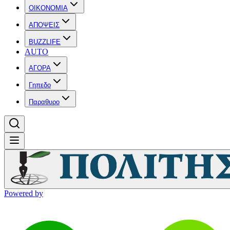
OIKONOMIA
ΑΠΟΨΕΙΣ
BUZZLIFE
AUTO
ΑΓΟΡΑ
Γηπεδο
Παραθυρο
Powered by