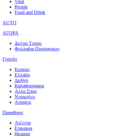
Viral
People
Food and Drink
AUTO
ΑΓΟΡΑ
Δελτια Τυπου
Φυλλαδια Προσφορων
Γηπεδο
Κυπρος
Ελλαδα
Διεθνη
Καλαθοσφαιρα
Αλλα Σπορ
Ντριμπλες
Αποψεις
Παραθυρο
Ατζεντα
Επικαιρα
Θεματα