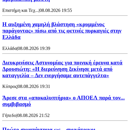
Επιστήμη και Τεχ...
|
08.08.2026 19:55
Η αυξημένη χαμηλή βλάστηση «κρυμμένος
παράγοντας» πίσω από τις φετινές πυρκαγιές στην
Ελλάδα
Ελλάδα
|
08.08.2026 19:39
Διευκρινίσεις Αστυνομίας για ποινική έρευνα κατά
Δρουσιώτη: «Η διερεύνηση ξεκίνησε μετά από
καταγγελία – Δεν ενεργήσαμε αυτεπάγγελτα»
Κύπρος
|
08.08.2026 19:31
Άρεσε στα «αποκαλυπτήρια» ο ΑΠΟΕΛ παρά τον...
συμβιβασμό
Γήπεδο
|
08.08.2026 21:52
Πρώτο συναπάντημα ως... συγκάτοικοι