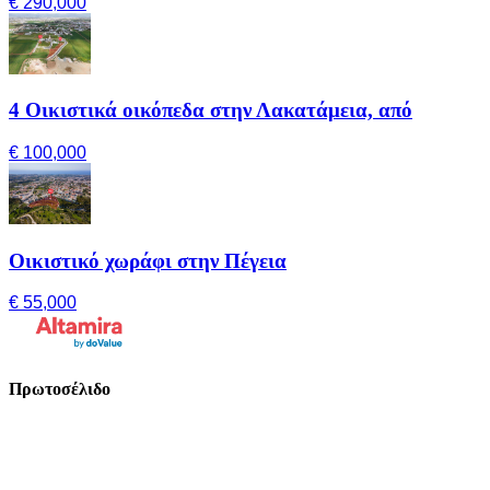
€ 290,000
4 Οικιστικά οικόπεδα στην Λακατάμεια, από
€ 100,000
Οικιστικό χωράφι στην Πέγεια
€ 55,000
Πρωτοσέλιδο