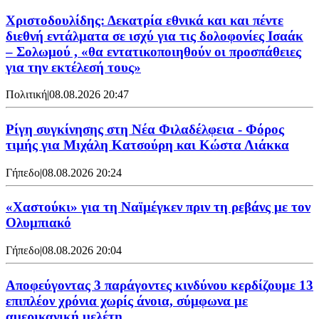
Χριστοδουλίδης: Δεκατρία εθνικά και και πέντε
διεθνή εντάλματα σε ισχύ για τις δολοφονίες Ισαάκ
– Σολωμού , «θα εντατικοποιηθούν οι προσπάθειες
για την εκτέλεσή τους»
Πολιτική
|
08.08.2026 20:47
Ρίγη συγκίνησης στη Νέα Φιλαδέλφεια - Φόρος
τιμής για Μιχάλη Κατσούρη και Κώστα Λιάκκα
Γήπεδο
|
08.08.2026 20:24
«Χαστούκι» για τη Ναϊμέγκεν πριν τη ρεβάνς με τον
Ολυμπιακό
Γήπεδο
|
08.08.2026 20:04
Αποφεύγοντας 3 παράγοντες κινδύνου κερδίζουμε 13
επιπλέον χρόνια χωρίς άνοια, σύμφωνα με
αμερικανική μελέτη