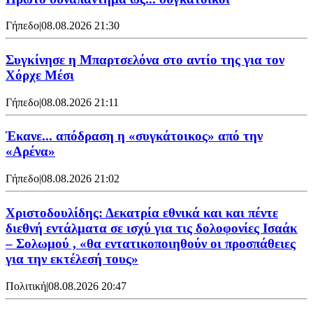
Γήπεδο
|
08.08.2026 21:30
Συγκίνησε η Μπαρτσελόνα στο αντίο της για τον
Χόρχε Μέσι
Γήπεδο
|
08.08.2026 21:11
Έκανε... απόδραση η «συγκάτοικος» από την
«Αρένα»
Γήπεδο
|
08.08.2026 21:02
Χριστοδουλίδης: Δεκατρία εθνικά και και πέντε
διεθνή εντάλματα σε ισχύ για τις δολοφονίες Ισαάκ
– Σολωμού , «θα εντατικοποιηθούν οι προσπάθειες
για την εκτέλεσή τους»
Πολιτική
|
08.08.2026 20:47