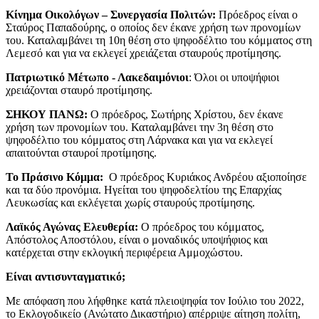
Κίνημα Οικολόγων – Συνεργασία Πολιτών:
Πρόεδρος είναι ο
Σταύρος Παπαδούρης, ο οποίος δεν έκανε χρήση των προνομίων
του. Καταλαμβάνει τη 10η θέση στο ψηφοδέλτιο του κόμματος στη
Λεμεσό και για να εκλεγεί χρειάζεται σταυρούς προτίμησης.
Πατριωτικό Μέτωπο - Λακεδαιμόνιοι
: Όλοι οι υποψήφιοι
χρειάζονται σταυρό προτίμησης.
ΣΗΚΟΥ ΠΑΝΩ:
Ο πρόεδρος, Σωτήρης Χρίστου, δεν έκανε
χρήση των προνομίων του. Καταλαμβάνει την 3η θέση στο
ψηφοδέλτιο του κόμματος στη Λάρνακα και για να εκλεγεί
απαιτούνται σταυροί προτίμησης.
Το Πράσινο Κόμμα:
Ο πρόεδρος Κυριάκος Ανδρέου αξιοποίησε
και τα δύο προνόμια. Ηγείται του ψηφοδελτίου της Επαρχίας
Λευκωσίας και εκλέγεται χωρίς σταυρούς προτίμησης.
Λαϊκός Αγώνας Ελευθερία
:
Ο πρόεδρος του κόμματος,
Απόστολος Αποστόλου, είναι ο μοναδικός υποψήφιος και
κατέρχεται στην εκλογική περιφέρεια Αμμοχώστου.
Είναι αντισυνταγματικό;
Με απόφαση που λήφθηκε κατά πλειοψηφία τον Ιούλιο του 2022,
το Εκλογοδικείο (Ανώτατο Δικαστήριο) απέρριψε αίτηση πολίτη,