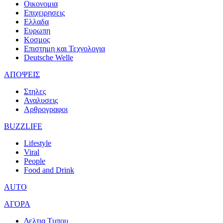
Οικονομια
Επιχειρησεις
Ελλαδα
Ευρωπη
Κοσμος
Επιστημη και Τεχνολογια
Deutsche Welle
ΑΠΟΨΕΙΣ
Στηλες
Αναλυσεις
Αρθρογραφοι
BUZZLIFE
Lifestyle
Viral
People
Food and Drink
AUTO
ΑΓΟΡΑ
Δελτια Τυπου