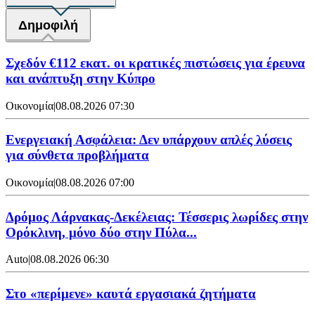
Δημοφιλή
Σχεδόν €112 εκατ. οι κρατικές πιστώσεις για έρευνα
και ανάπτυξη στην Κύπρο
Οικονομία
|
08.08.2026 07:30
Ενεργειακή Ασφάλεια: Δεν υπάρχουν απλές λύσεις
για σύνθετα προβλήματα
Οικονομία
|
08.08.2026 07:00
Δρόμος Λάρνακας-Δεκέλειας: Τέσσερις λωρίδες στην
Ορόκλινη, μόνο δύο στην Πύλα...
Auto
|
08.08.2026 06:30
Στο «περίμενε» καυτά εργασιακά ζητήματα