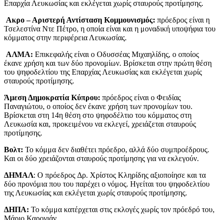
Επαρχία Λευκωσίας και εκλέγεται χωρίς σταυρούς προτίμησης.
Ακρο – Αριστερή Αντίσταση Κομμουνισμός:
πρόεδρος είναι η
Τσελεστίνα Ντε Πέτρο, η οποία είναι και η μοναδική υποψήφια του
κόμματος στην περιφέρεια Λευκωσίας.
ΑΛΜΑ:
Επικεφαλής είναι ο Οδυσσέας Μιχαηλίδης, ο οποίος
έκανε χρήση και των δύο προνομίων. Βρίσκεται στην πρώτη θέση
του ψηφοδελτίου της Επαρχίας Λευκωσίας και εκλέγεται χωρίς
σταυρούς προτίμησης.
Άμεση Δημοκρατία Κύπρου:
πρόεδρος είναι ο Φειδίας
Παναγιώτου, ο οποίος δεν έκανε χρήση των προνομίων του.
Βρίσκεται στη 14η θέση στο ψηφοδέλτιο του κόμματος στη
Λευκωσία και, προκειμένου να εκλεγεί, χρειάζεται σταυρούς
προτίμησης.
Βολτ:
Το κόμμα δεν διαθέτει πρόεδρο, αλλά δύο συμπροέδρους.
Και οι δύο χρειάζονται σταυρούς προτίμησης για να εκλεγούν.
ΔΗΜΑΛ
: Ο πρόεδρος Δρ. Χρίστος Κληρίδης αξιοποίησε και τα
δύο προνόμια που του παρέχει ο νόμος. Ηγείται του ψηφοδελτίου
της Λευκωσίας και εκλέγεται χωρίς σταυρούς προτίμησης.
ΔΗΠΑ:
Το κόμμα κατέρχεται στις εκλογές χωρίς τον πρόεδρό του,
Μάριο Καρογιάν.