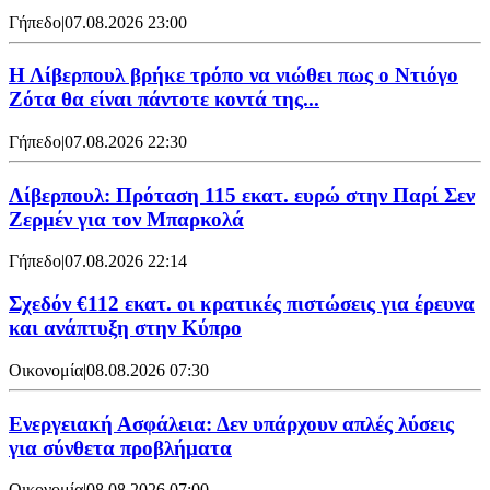
Γήπεδο
|
07.08.2026 23:00
Η Λίβερπουλ βρήκε τρόπο να νιώθει πως ο Ντιόγο
Ζότα θα είναι πάντοτε κοντά της...
Γήπεδο
|
07.08.2026 22:30
Λίβερπουλ: Πρόταση 115 εκατ. ευρώ στην Παρί Σεν
Ζερμέν για τον Μπαρκολά
Γήπεδο
|
07.08.2026 22:14
Σχεδόν €112 εκατ. οι κρατικές πιστώσεις για έρευνα
και ανάπτυξη στην Κύπρο
Οικονομία
|
08.08.2026 07:30
Ενεργειακή Ασφάλεια: Δεν υπάρχουν απλές λύσεις
για σύνθετα προβλήματα
Οικονομία
|
08.08.2026 07:00