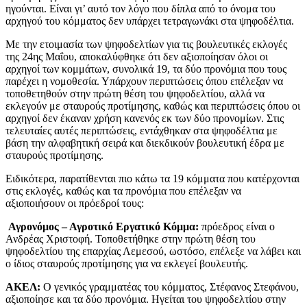
ηγούνται. Είναι γι’ αυτό τον λόγο που δίπλα από το όνομα του
αρχηγού του κόμματος δεν υπάρχει τετραγωνάκι στα ψηφοδέλτια.
Με την ετοιμασία των ψηφοδελτίων για τις βουλευτικές εκλογές
της 24ης Μαΐου, αποκαλύφθηκε ότι δεν αξιοποίησαν όλοι οι
αρχηγοί των κομμάτων, συνολικά 19, τα δύο προνόμια που τους
παρέχει η νομοθεσία. Υπάρχουν περιπτώσεις όπου επέλεξαν να
τοποθετηθούν στην πρώτη θέση του ψηφοδελτίου, αλλά να
εκλεγούν με σταυρούς προτίμησης, καθώς και περιπτώσεις όπου οι
αρχηγοί δεν έκαναν χρήση κανενός εκ των δύο προνομίων. Στις
τελευταίες αυτές περιπτώσεις, εντάχθηκαν στα ψηφοδέλτια με
βάση την αλφαβητική σειρά και διεκδικούν βουλευτική έδρα με
σταυρούς προτίμησης.
Ειδικότερα, παρατίθενται πιο κάτω τα 19 κόμματα που κατέρχονται
στις εκλογές, καθώς και τα προνόμια που επέλεξαν να
αξιοποιήσουν οι πρόεδροί τους:
Αγρονόμος – Αγροτικό Εργατικό Κόμμα:
πρόεδρος είναι ο
Ανδρέας Χριστοφή. Τοποθετήθηκε στην πρώτη θέση του
ψηφοδελτίου της επαρχίας Λεμεσού, ωστόσο, επέλεξε να λάβει και
ο ίδιος σταυρούς προτίμησης για να εκλεγεί βουλευτής.
ΑΚΕΛ:
Ο γενικός γραμματέας του κόμματος, Στέφανος Στεφάνου,
αξιοποίησε και τα δύο προνόμια. Ηγείται του ψηφοδελτίου στην