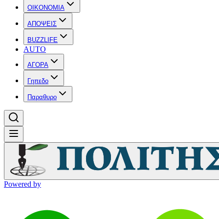
OIKONOMIA
ΑΠΟΨΕΙΣ
BUZZLIFE
AUTO
ΑΓΟΡΑ
Γηπεδο
Παραθυρο
Powered by