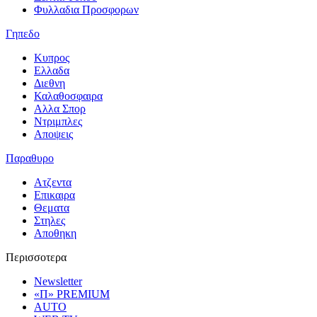
Φυλλαδια Προσφορων
Γηπεδο
Κυπρος
Ελλαδα
Διεθνη
Καλαθοσφαιρα
Αλλα Σπορ
Ντριμπλες
Αποψεις
Παραθυρο
Ατζεντα
Επικαιρα
Θεματα
Στηλες
Αποθηκη
Περισσοτερα
Newsletter
«Π» PREMIUM
AUTO