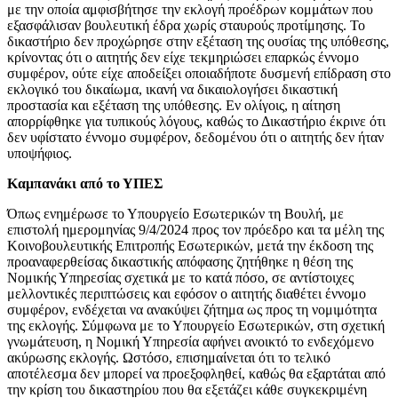
με την οποία αμφισβήτησε την εκλογή προέδρων κομμάτων που
εξασφάλισαν βουλευτική έδρα χωρίς σταυρούς προτίμησης. Το
δικαστήριο δεν προχώρησε στην εξέταση της ουσίας της υπόθεσης,
κρίνοντας ότι ο αιτητής δεν είχε τεκμηριώσει επαρκώς έννομο
συμφέρον, ούτε είχε αποδείξει οποιαδήποτε δυσμενή επίδραση στο
εκλογικό του δικαίωμα, ικανή να δικαιολογήσει δικαστική
προστασία και εξέταση της υπόθεσης. Εν ολίγοις, η αίτηση
απορρίφθηκε για τυπικούς λόγους, καθώς το Δικαστήριο έκρινε ότι
δεν υφίστατο έννομο συμφέρον, δεδομένου ότι ο αιτητής δεν ήταν
υποψήφιος.
Καμπανάκι από το ΥΠΕΣ
Όπως ενημέρωσε το Υπουργείο Εσωτερικών τη Βουλή, με
επιστολή ημερομηνίας 9/4/2024 προς τον πρόεδρο και τα μέλη της
Κοινοβουλευτικής Επιτροπής Εσωτερικών, μετά την έκδοση της
προαναφερθείσας δικαστικής απόφασης ζητήθηκε η θέση της
Νομικής Υπηρεσίας σχετικά με το κατά πόσο, σε αντίστοιχες
μελλοντικές περιπτώσεις και εφόσον ο αιτητής διαθέτει έννομο
συμφέρον, ενδέχεται να ανακύψει ζήτημα ως προς τη νομιμότητα
της εκλογής. Σύμφωνα με το Υπουργείο Εσωτερικών, στη σχετική
γνωμάτευση, η Νομική Υπηρεσία αφήνει ανοικτό το ενδεχόμενο
ακύρωσης εκλογής. Ωστόσο, επισημαίνεται ότι το τελικό
αποτέλεσμα δεν μπορεί να προεξοφληθεί, καθώς θα εξαρτάται από
την κρίση του δικαστηρίου που θα εξετάζει κάθε συγκεκριμένη