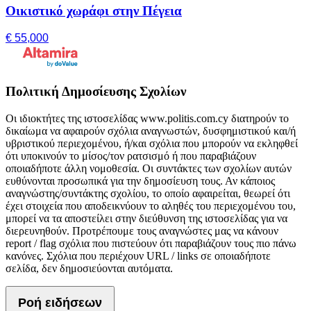
Οικιστικό χωράφι στην Πέγεια
€ 55,000
Πολιτική Δημοσίευσης Σχολίων
Οι ιδιοκτήτες της ιστοσελίδας www.politis.com.cy διατηρούν το
δικαίωμα να αφαιρούν σχόλια αναγνωστών, δυσφημιστικού και/ή
υβριστικού περιεχομένου, ή/και σχόλια που μπορούν να εκληφθεί
ότι υποκινούν το μίσος/τον ρατσισμό ή που παραβιάζουν
οποιαδήποτε άλλη νομοθεσία. Οι συντάκτες των σχολίων αυτών
ευθύνονται προσωπικά για την δημοσίευση τους. Αν κάποιος
αναγνώστης/συντάκτης σχολίου, το οποίο αφαιρείται, θεωρεί ότι
έχει στοιχεία που αποδεικνύουν το αληθές του περιεχομένου του,
μπορεί να τα αποστείλει στην διεύθυνση της ιστοσελίδας για να
διερευνηθούν. Προτρέπουμε τους αναγνώστες μας να κάνουν
report / flag σχόλια που πιστεύουν ότι παραβιάζουν τους πιο πάνω
κανόνες. Σχόλια που περιέχουν URL / links σε οποιαδήποτε
σελίδα, δεν δημοσιεύονται αυτόματα.
Ροή ειδήσεων