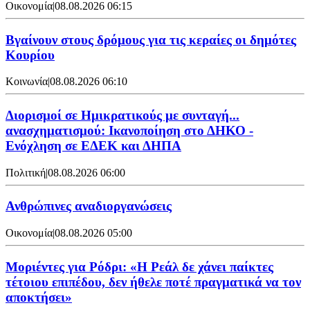
Οικονομία
|
08.08.2026 06:15
Βγαίνουν στους δρόμους για τις κεραίες οι δημότες
Κουρίου
Κοινωνία
|
08.08.2026 06:10
Διορισμοί σε Ημικρατικούς με συνταγή...
ανασχηματισμού: Ικανοποίηση στο ΔΗΚΟ -
Ενόχληση σε ΕΔΕΚ και ΔΗΠΑ
Πολιτική
|
08.08.2026 06:00
Ανθρώπινες αναδιοργανώσεις
Οικονομία
|
08.08.2026 05:00
Μοριέντες για Ρόδρι: «Η Ρεάλ δε χάνει παίκτες
τέτοιου επιπέδου, δεν ήθελε ποτέ πραγματικά να τον
αποκτήσει»