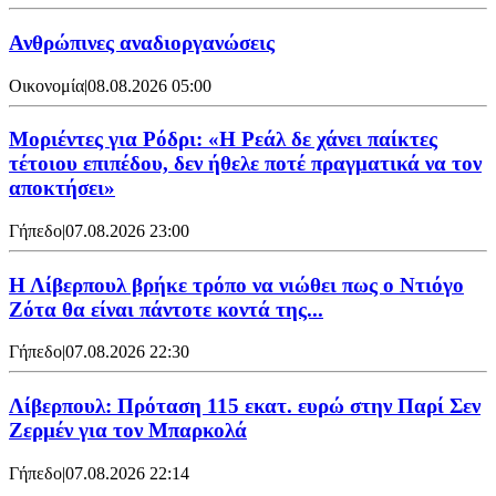
Ανθρώπινες αναδιοργανώσεις
Οικονομία
|
08.08.2026 05:00
Μοριέντες για Ρόδρι: «Η Ρεάλ δε χάνει παίκτες
τέτοιου επιπέδου, δεν ήθελε ποτέ πραγματικά να τον
αποκτήσει»
Γήπεδο
|
07.08.2026 23:00
Η Λίβερπουλ βρήκε τρόπο να νιώθει πως ο Ντιόγο
Ζότα θα είναι πάντοτε κοντά της...
Γήπεδο
|
07.08.2026 22:30
Λίβερπουλ: Πρόταση 115 εκατ. ευρώ στην Παρί Σεν
Ζερμέν για τον Μπαρκολά
Γήπεδο
|
07.08.2026 22:14