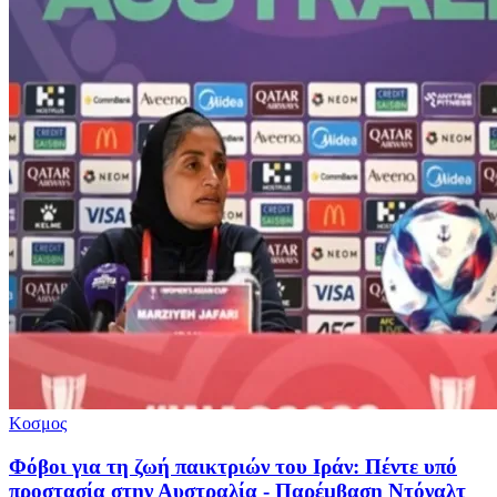
Κοσμος
Φόβοι για τη ζωή παικτριών του Ιράν: Πέντε υπό
προστασία στην Αυστραλία - Παρέμβαση Ντόναλτ