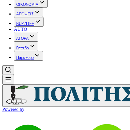
OIKONOMIA
ΑΠΟΨΕΙΣ
BUZZLIFE
AUTO
ΑΓΟΡΑ
Γηπεδο
Παραθυρο
Powered by