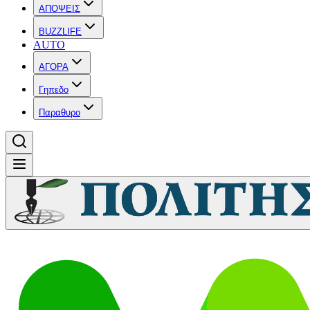
ΑΠΟΨΕΙΣ
BUZZLIFE
AUTO
ΑΓΟΡΑ
Γηπεδο
Παραθυρο