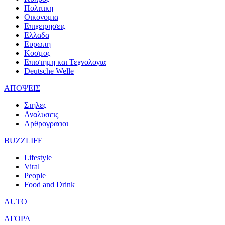
Πολιτικη
Οικονομια
Επιχειρησεις
Ελλαδα
Ευρωπη
Κοσμος
Επιστημη και Τεχνολογια
Deutsche Welle
ΑΠΟΨΕΙΣ
Στηλες
Αναλυσεις
Αρθρογραφοι
BUZZLIFE
Lifestyle
Viral
People
Food and Drink
AUTO
ΑΓΟΡΑ