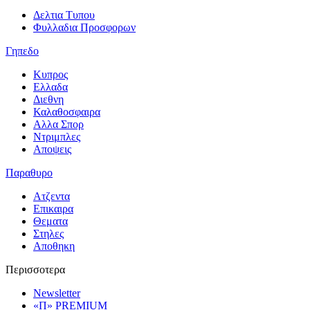
Δελτια Τυπου
Φυλλαδια Προσφορων
Γηπεδο
Κυπρος
Ελλαδα
Διεθνη
Καλαθοσφαιρα
Αλλα Σπορ
Ντριμπλες
Αποψεις
Παραθυρο
Ατζεντα
Επικαιρα
Θεματα
Στηλες
Αποθηκη
Περισσοτερα
Newsletter
«Π» PREMIUM