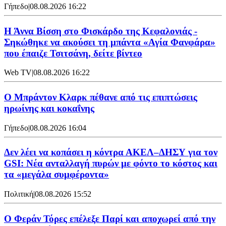
Γήπεδο
|
08.08.2026 16:22
Η Άννα Βίσση στο Φισκάρδο της Κεφαλονιάς -
Σηκώθηκε να ακούσει τη μπάντα «Αγία Φανφάρα»
που έπαιζε Τσιτσάνη, δείτε βίντεο
Web TV
|
08.08.2026 16:22
Ο Μπράντον Κλαρκ πέθανε από τις επιπτώσεις
ηρωίνης και κοκαΐνης
Γήπεδο
|
08.08.2026 16:04
Δεν λέει να κοπάσει η κόντρα ΑΚΕΛ–ΔΗΣΥ για τον
GSI: Νέα ανταλλαγή πυρών με φόντο το κόστος και
τα «μεγάλα συμφέροντα»
Πολιτική
|
08.08.2026 15:52
Ο Φεράν Τόρες επέλεξε Παρί και αποχωρεί από την