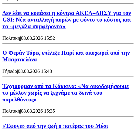
Δεν λέει να κοπάσει η κόντρα ΑΚΕΛ–ΔΗΣΥ για τον
GSI: Νέα ανταλλαγή πυρών με φόντο το κόστος και
τα «μεγάλα συμφέροντα»
Πολιτική
|
08.08.2026 15:52
Ο Φεράν Τόρες επέλεξε Παρί και αποχωρεί από την
Μπαρτσελόνα
Γήπεδο
|
08.08.2026 15:48
Έρχιουρμαν από τα Κόκκινα: «Να οικοδομήσουμε
το μέλλον χωρίς να ξεχνάμε τα δεινά του
παρελθόντος»
Πολιτική
|
08.08.2026 15:35
«Έφυγε» από την ζωή ο πατέρας του Μέσι