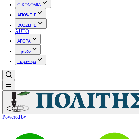
OIKONOMIA
ΑΠΟΨΕΙΣ
BUZZLIFE
AUTO
ΑΓΟΡΑ
Γηπεδο
Παραθυρο
Powered by