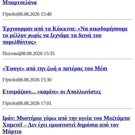
Μπαρτσελόνα
Γήπεδο
|
08.08.2026 15:48
Έρχιουρμαν από τα Κόκκινα: «Να οικοδομήσουμε
το μέλλον χωρίς να ξεχνάμε τα δεινά του
παρελθόντος»
Πολιτική
|
08.08.2026 15:35
«Έφυγε» από την ζωή ο πατέρας του Μέσι
Γήπεδο
|
08.08.2026 15:30
Ετοιμάζουν... «καμίνι» οι Απολλωνίστες
Γήπεδο
|
08.08.2026 17:01
Ιράν: Μυστήριο γύρω από την υγεία του Μοζτάμπα
Χαμενεΐ – Δεν έχει εμφανιστεί δημόσια από τον
Μάρτιο