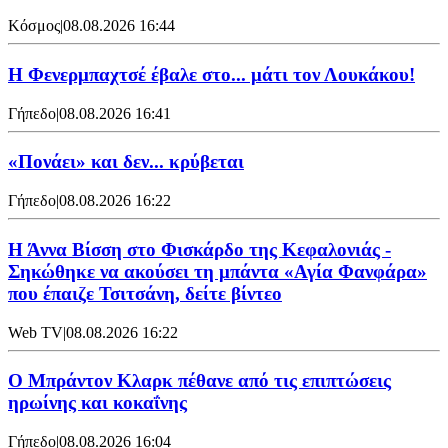
Κόσμος
|
08.08.2026 16:44
Η Φενερμπαχτσέ έβαλε στο... μάτι τον Λουκάκου!
Γήπεδο
|
08.08.2026 16:41
«Πονάει» και δεν... κρύβεται
Γήπεδο
|
08.08.2026 16:22
Η Άννα Βίσση στο Φισκάρδο της Κεφαλονιάς -
Σηκώθηκε να ακούσει τη μπάντα «Αγία Φανφάρα»
που έπαιζε Τσιτσάνη, δείτε βίντεο
Web TV
|
08.08.2026 16:22
Ο Μπράντον Κλαρκ πέθανε από τις επιπτώσεις
ηρωίνης και κοκαΐνης
Γήπεδο
|
08.08.2026 16:04