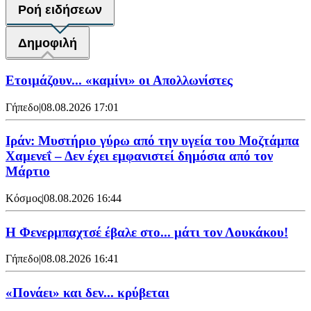
Ροή ειδήσεων
Δημοφιλή
Ετοιμάζουν... «καμίνι» οι Απολλωνίστες
Γήπεδο
|
08.08.2026 17:01
Ιράν: Μυστήριο γύρω από την υγεία του Μοζτάμπα
Χαμενεΐ – Δεν έχει εμφανιστεί δημόσια από τον
Μάρτιο
Κόσμος
|
08.08.2026 16:44
Η Φενερμπαχτσέ έβαλε στο... μάτι τον Λουκάκου!
Γήπεδο
|
08.08.2026 16:41
«Πονάει» και δεν... κρύβεται