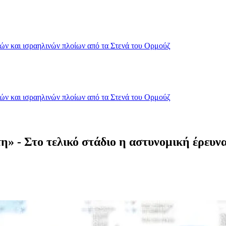
κών και ισραηλινών πλοίων από τα Στενά του Ορμούζ
κών και ισραηλινών πλοίων από τα Στενά του Ορμούζ
η» - Στο τελικό στάδιο η αστυνομική έρευν