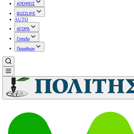
ΑΠΟΨΕΙΣ
BUZZLIFE
AUTO
ΑΓΟΡΑ
Γηπεδο
Παραθυρο