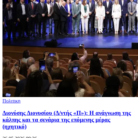
Πολιτικη
Διονύσης Διονυσίου (Δ/ντής «Π»): Η ανάγνωση της
κάλπης και τα σενάρια της επόμενης μέρας
(ηχητικό)