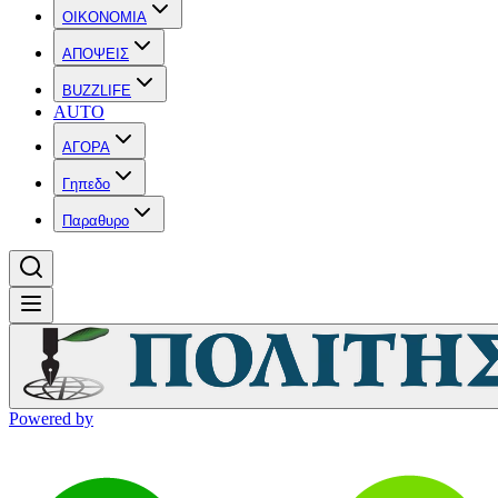
OIKONOMIA
ΑΠΟΨΕΙΣ
BUZZLIFE
AUTO
ΑΓΟΡΑ
Γηπεδο
Παραθυρο
Powered by