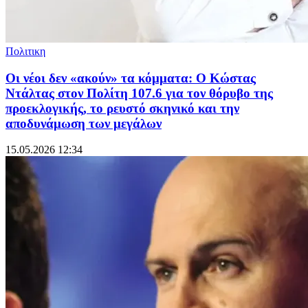
Πολιτικη
Οι νέοι δεν «ακούν» τα κόμματα: Ο Κώστας
Ντάλτας στον Πολίτη 107.6 για τον θόρυβο της
προεκλογικής, το ρευστό σκηνικό και την
αποδυνάμωση των μεγάλων
15.05.2026 12:34