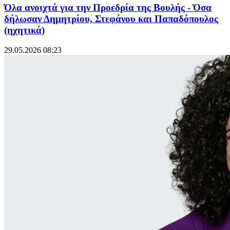
Όλα ανοιχτά για την Προεδρία της Βουλής - Όσα
δήλωσαν Δημητρίου, Στεφάνου και Παπαδόπουλος
(ηχητικά)
29.05.2026 08:23