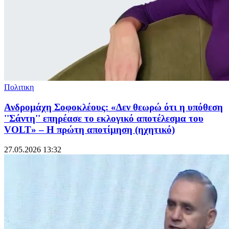
Πολιτικη
Ανδρομάχη Σοφοκλέους: «Δεν θεωρώ ότι η υπόθεση
''Σάντη'' επηρέασε το εκλογικό αποτέλεσμα του
VOLT» – Η πρώτη αποτίμηση (ηχητικό)
27.05.2026 13:32