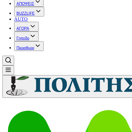
ΑΠΟΨΕΙΣ
BUZZLIFE
AUTO
ΑΓΟΡΑ
Γηπεδο
Παραθυρο