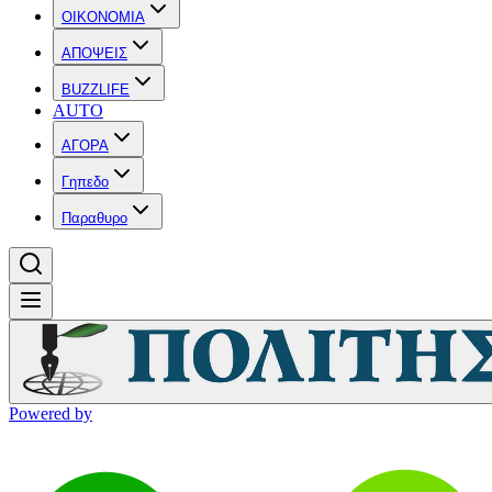
OIKONOMIA
ΑΠΟΨΕΙΣ
BUZZLIFE
AUTO
ΑΓΟΡΑ
Γηπεδο
Παραθυρο
Powered by