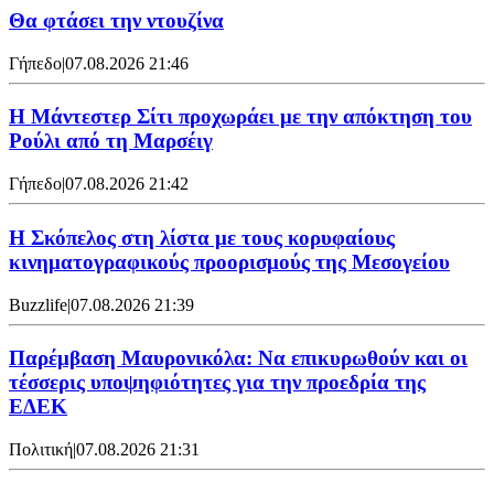
Θα φτάσει την ντουζίνα
Γήπεδο
|
07.08.2026 21:46
Η Μάντεστερ Σίτι προχωράει με την απόκτηση του
Ρούλι από τη Μαρσέιγ
Γήπεδο
|
07.08.2026 21:42
Η Σκόπελος στη λίστα με τους κορυφαίους
κινηματογραφικούς προορισμούς της Μεσογείου
Buzzlife
|
07.08.2026 21:39
Παρέμβαση Μαυρονικόλα: Να επικυρωθούν και οι
τέσσερις υποψηφιότητες για την προεδρία της
ΕΔΕΚ
Πολιτική
|
07.08.2026 21:31