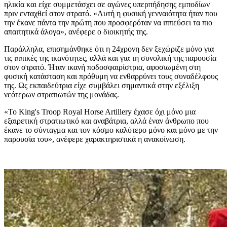
ηλικία και είχε συμμετάσχει σε αγώνες υπερπήδησης εμποδίων
πριν ενταχθεί στον στρατό. «Αυτή η φυσική γενναιότητα ήταν που
την έκανε πάντα την πρώτη που προσφερόταν να ιππεύσει τα πιο
απαιτητικά άλογα», ανέφερε ο διοικητής της.
Παράλληλα, επισημάνθηκε ότι η 24χρονη δεν ξεχώριζε μόνο για
τις ιππικές της ικανότητες, αλλά και για τη συνολική της παρουσία
στον στρατό. Ήταν ικανή ποδοσφαιρίστρια, αφοσιωμένη στη
φυσική κατάσταση και πρόθυμη να ενθαρρύνει τους συναδέλφους
της. Ως εκπαιδεύτρια είχε συμβάλει σημαντικά στην εξέλιξη
νεότερων στρατιωτών της μονάδας.
«Το King's Troop Royal Horse Artillery έχασε όχι μόνο μια
εξαιρετική στρατιωτικό και αναβάτρια, αλλά έναν άνθρωπο που
έκανε το σύνταγμα και τον κόσμο καλύτερο μόνο και μόνο με την
παρουσία του», ανέφερε χαρακτηριστικά η ανακοίνωση.