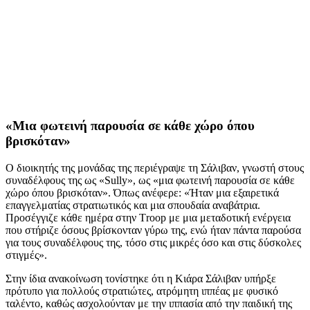
«Μια φωτεινή παρουσία σε κάθε χώρο όπου
βρισκόταν»
Ο διοικητής της μονάδας της περιέγραψε τη Σάλιβαν, γνωστή στους
συναδέλφους της ως «Sully», ως «μια φωτεινή παρουσία σε κάθε
χώρο όπου βρισκόταν». Όπως ανέφερε: «Ήταν μια εξαιρετικά
επαγγελματίας στρατιωτικός και μια σπουδαία αναβάτρια.
Προσέγγιζε κάθε ημέρα στην Τroop με μια μεταδοτική ενέργεια
που στήριζε όσους βρίσκονταν γύρω της, ενώ ήταν πάντα παρούσα
για τους συναδέλφους της, τόσο στις μικρές όσο και στις δύσκολες
στιγμές».
Στην ίδια ανακοίνωση τονίστηκε ότι η Κιάρα Σάλιβαν υπήρξε
πρότυπο για πολλούς στρατιώτες, ατρόμητη ιππέας με φυσικό
ταλέντο, καθώς ασχολούνταν με την ιππασία από την παιδική της