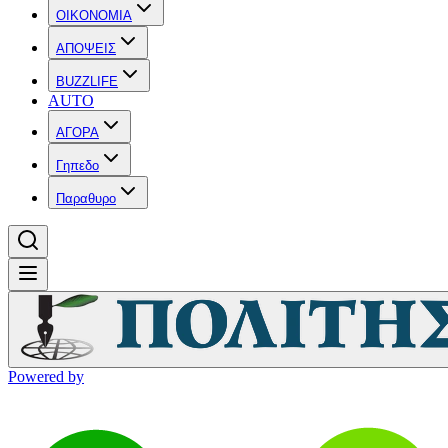
OIKONOMIA
ΑΠΟΨΕΙΣ
BUZZLIFE
AUTO
ΑΓΟΡΑ
Γηπεδο
Παραθυρο
Powered by