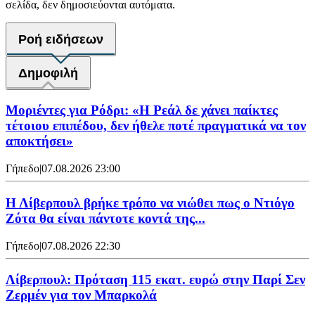
σελίδα, δεν δημοσιεύονται αυτόματα.
Ροή ειδήσεων
Δημοφιλή
Μοριέντες για Ρόδρι: «Η Ρεάλ δε χάνει παίκτες
τέτοιου επιπέδου, δεν ήθελε ποτέ πραγματικά να τον
αποκτήσει»
Γήπεδο
|
07.08.2026 23:00
Η Λίβερπουλ βρήκε τρόπο να νιώθει πως ο Ντιόγο
Ζότα θα είναι πάντοτε κοντά της...
Γήπεδο
|
07.08.2026 22:30
Λίβερπουλ: Πρόταση 115 εκατ. ευρώ στην Παρί Σεν
Ζερμέν για τον Μπαρκολά