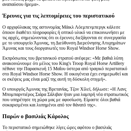
αναπαύσου ήρεμα».
Έρευνες για τις λεπτομέρειες του περιστατικού
Ο αρχιφύλακας της αστυνομίας Μάικλ Λόεμπενμπεργκ κάλεσε
όποιον διαθέτει πληροφορίες ή οπτικό υλικό να επικοινωνήσει με
τις αρχές, σημειώνοντας ότι οι έρευνες διεξάγονται σε συνεργασία
με το υπουργείο Άμυνας, τη Διεύθυνση Διερεύνησης Ατυχημάτων
Άμυνας και τους διοργανωτές του Royal Windsor Horse Show.
Εκπρόσωπος του βρετανικού στρατού ανέφερε: «Με βαθιά λύπη
ανακοινώνουμε ότι μέλος του King's Troop Royal Horse Artillery
πέθανε την Παρασκευή 15 Μαΐου ύστερα από τραγικό περιστατικό
στο Royal Windsor Horse Show. Η οικογένεια έχει ενημερωθεί και
οι σκέψεις μας είναι μαζί της αυτή τη δύσκολη στιγμή».
Ο υπουργός Άμυνας της Βρετανίας, Τζον Χίλεϊ, δήλωσε: «Η Λανς
Μπομπαρντιέρος Σιάρα Σάλιβαν ήταν μια λαμπρή νέα στρατιωτικός
που υπηρέτησε τη χώρα μας με αφοσίωση. Είμαστε όλοι βαθιά
σοκαρισμένοι και λυπημένοι από τον θάνατό της».
Παρών ο βασιλιάς Κάρολος
Το περιστατικό σημειώθηκε λίγες ώρες αφότου ο βασιλιάς