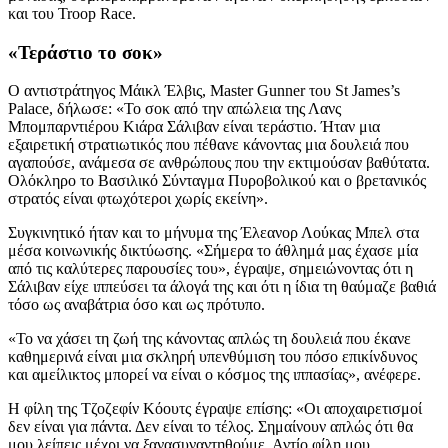
και του Troop Race.
«Τεράστιο το σοκ»
Ο αντιστράτηγος Μάικλ Έλβις, Master Gunner του St James’s
Palace, δήλωσε: «Το σοκ από την απώλεια της Λανς
Μπομπαρντιέρου Κιάρα Σάλιβαν είναι τεράστιο. Ήταν μια
εξαιρετική στρατιωτικός που πέθανε κάνοντας μια δουλειά που
αγαπούσε, ανάμεσα σε ανθρώπους που την εκτιμούσαν βαθύτατα.
Ολόκληρο το Βασιλικό Σύνταγμα Πυροβολικού και ο βρετανικός
στρατός είναι φτωχότεροι χωρίς εκείνη».
Συγκινητικό ήταν και το μήνυμα της Έλεανορ Λούκας Μπελ στα
μέσα κοινωνικής δικτύωσης. «Σήμερα το άθλημά μας έχασε μία
από τις καλύτερες παρουσίες του», έγραψε, σημειώνοντας ότι η
Σάλιβαν είχε ιππεύσει τα άλογά της και ότι η ίδια τη θαύμαζε βαθιά
τόσο ως αναβάτρια όσο και ως πρότυπο.
«Το να χάσει τη ζωή της κάνοντας απλώς τη δουλειά που έκανε
καθημερινά είναι μια σκληρή υπενθύμιση του πόσο επικίνδυνος
και αμείλικτος μπορεί να είναι ο κόσμος της ιππασίας», ανέφερε.
Η φίλη της Τζοζεφίν Κόουτς έγραψε επίσης: «Οι αποχαιρετισμοί
δεν είναι για πάντα. Δεν είναι το τέλος. Σημαίνουν απλώς ότι θα
μου λείπεις μέχρι να ξανασυναντηθούμε. Αντίο φίλη μου,