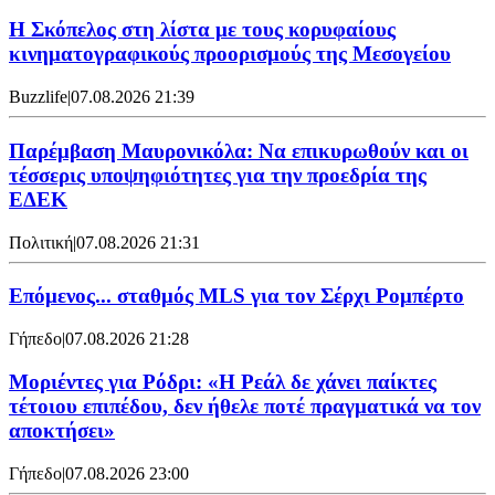
Η Σκόπελος στη λίστα με τους κορυφαίους
κινηματογραφικούς προορισμούς της Μεσογείου
Buzzlife
|
07.08.2026 21:39
Παρέμβαση Μαυρονικόλα: Να επικυρωθούν και οι
τέσσερις υποψηφιότητες για την προεδρία της
ΕΔΕΚ
Πολιτική
|
07.08.2026 21:31
Επόμενος... σταθμός MLS για τον Σέρχι Ρομπέρτο
Γήπεδο
|
07.08.2026 21:28
Μοριέντες για Ρόδρι: «Η Ρεάλ δε χάνει παίκτες
τέτοιου επιπέδου, δεν ήθελε ποτέ πραγματικά να τον
αποκτήσει»
Γήπεδο
|
07.08.2026 23:00