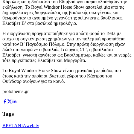
Κάρολος και η δούκισσα του Εδιμβούργου παρακολούθησαν την
εκδήλωση. Το Royal Windsor Horse Show αποτελεί μία από τις
δημοφιλέστερες διοργανώσεις της βασιλικής οικογένειας και
θεωρούνταν το αγαπημένο γεγονός της αείμνηστης βασίλισσας
Ελισάβετ Β’ στο βασιλικό ημερολόγιο.
Η διοργάνωση πραγματοποιήθηκε για πρώτη φορά το 1943 με
στόχο τη συγκέντρωση χρημάτων για την πολεμική προσπάθεια
κατά τον Β’ Παγκόσμιο Πόλεμο. Στην πρώτη διοργάνωση είχαν
δώσει το «παρών» ο βασιλιάς Γεώργιος ΣΤ’, η βασίλισσα
Ελισάβετ, γνωστή αργότερα ως Βασιλομήτωρ, καθώς και οι νεαρές
τότε πριγκίπισσες Ελισάβετ και Μαργαρίτα.
Το Royal Windsor Horse Show είναι η μοναδική περίοδος του
έτους κατά την οποία οι ιδιωτικοί χώροι του Κάστρου του
Ουίνδσορ ανοίγουν για το κοινό.
protothema.gr
Tags
ΒΡΕΤΑΝΙΑ
web tv