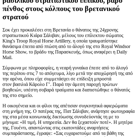
βασιλικού στρατιωτικού ιππικού, βαρύ
πένθος στους κόλπους του βρετανικού
στρατού
Σοκ έχει προκαλέσει στη Βρετανία ο θάνατος της 24χρονης
στρατιωτικού Κιάρα Σάλιβαν, μέλους του επίλεκτου σώματος
King's Troop Royal Horse Artillery, η οποία τραυματίστηκε
θανάσιμα έπειτα από πτώση από το άλογό της στο Royal Windsor
Horse Show, το βράδυ της Παρασκευής, όπως αναφέρει η Daily
Mail.
Σύμφωνα με πληροφορίες, η νεαρή γυναίκα έπεσε από το άλογό
της περίπου στις 7 το απόγευμα, λίγο μετά την αποχώρησή της από
την αρένα, όπου είχε συμμετάσχει σε επίδειξη μπροστά
στον βασιλιά Κάρολο Γ’. Παρά την άμεση παροχή πρώτων
βοηθειών, υπέστη σοβαρά τραύματα και διαπιστώθηκε ο θάνατός
της στο σημείο.
Η οικογένεια και οι φίλοι της απέτισαν συγκινητικά αφιερώματα
στη μνήμη της. Ο πατέρας της, Πατ Σάλιβαν, ανάρτησε φωτογραφία
της στα μέσα κοινωνικής δικτύωσης συνοδεύοντάς τη με το
μήνυμα: «Η τιμή. Η υπηρεσία. Δεν θα ξεχαστούν ποτέ». Η μητέρα
της, Γουέντι, απαντώντας στις εκατοντάδες αναρτήσεις
συμπαράστασης, έγραψε: «Σας ευχαριστούμε από τα βάθη της