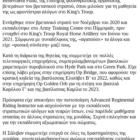
Benevolent Fund, της επίσημης φιλανθρωπικής οργάνωσης
βετεράνων του βρετανικού στρατού, όπου μιλούσε για τη μαθητεία
της ως φροντίστρια αλόγων στο King's Troop.
Εντάχθηκε στον βρετανικό στρατό τον Νοέμβριο του 2020 και
εκπαιδεύτηκε στο Army Training Centre στο Πίρμπραϊτ, πριν
ενταχθεί στο King's Troop Royal Horse Artillery τον Ιούνιο του
2021. Σύμφωνα με συναδέλφους της, «αγαπούσε» τα άλογα και
είχε «φυσική σύνδεση» μαζί τους.
Κατά τη διάρκεια της θητείας της συμμετείχε σε πολλές
τελετουργικές επιχειρήσεις, συμπεριλαμβανομένων βασιλικών
χαιρετισμών πυροβολικού στο Hyde Park και στο Green Park. Είχε
επίσης λάβει μέρος στην επιχείρηση Op Bridge, που αφορούσε την
κρατική κηδεία της βασίλισσας Ελισάβετ Β’ το 2022, καθώς και
στην επιχείρηση Op Golden Orb για τη στέψη του βασιλιά
Καρόλου Γ’ και της βασίλισσας Καμίλα το 2023.
Πρόσφατα είχε αποκτήσει την πιστοποίηση Advanced Regimental
Riding Instructor και ασχολούνταν με την εκπαίδευση
στρατιωτικών αλόγων και νεαρών ίππων, ενώ παρέδιδε μαθήματα
ιππασίας σε άλλους στρατιώτες της μονάδας. Συχνά επιλεγόταν και
για την εκπαίδευση αξιωματικών του σώματος.
Η Σάλιβαν συμμετείχε ενεργά σε όλες τις δραστηριότητες της
μονάδας, συμπεριλαμβανομένων αγώνων υπερπήδησης εμποδίων