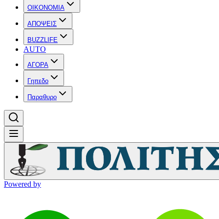
OIKONOMIA
ΑΠΟΨΕΙΣ
BUZZLIFE
AUTO
ΑΓΟΡΑ
Γηπεδο
Παραθυρο
Powered by