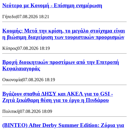
Νεότερο με Κονομή - Επίσημη ενημέρωση
Γήπεδο
|
07.08.2026 18:21
Κουμής: Μετά την κρίση, το μεγάλο στοίχημα είναι
η βιώσιμη διαχείριση των τουριστικών προορισμών
Κύπρος
|
07.08.2026 18:19
Βροχή διοικητικών προστίμων από την Επιτροπή
Κεφαλαιαγοράς
Οικονομία
|
07.08.2026 18:19
Βγάζουν σπαθιά ΔΗΣΥ και ΑΚΕΛ για το GSI -
Ζητά ξεκάθαρη θέση για το έργο η Πινδάρου
Πολιτική
|
07.08.2026 18:09
(ΒΙΝΤΕΟ) After Derby Summer Edition: Ζόρια για