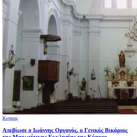
Κυπρος
Απεβίωσε ο Ιωάννης Οργανός, ο Γενικός Βικάριος
της Μαρωνίτικης Εκκλησίας της Κύπρου