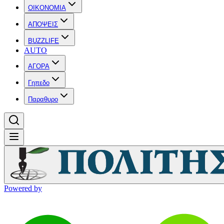
OIKONOMIA
ΑΠΟΨΕΙΣ
BUZZLIFE
AUTO
ΑΓΟΡΑ
Γηπεδο
Παραθυρο
Powered by