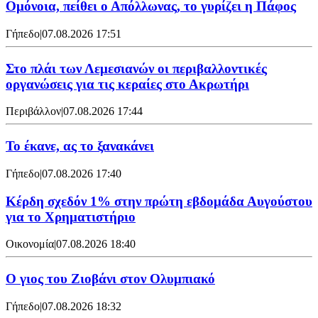
Ομόνοια, πείθει ο Απόλλωνας, το γυρίζει η Πάφος
Γήπεδο
|
07.08.2026 17:51
Στο πλάι των Λεμεσιανών οι περιβαλλοντικές
οργανώσεις για τις κεραίες στο Ακρωτήρι
Περιβάλλον
|
07.08.2026 17:44
Το έκανε, ας το ξανακάνει
Γήπεδο
|
07.08.2026 17:40
Κέρδη σχεδόν 1% στην πρώτη εβδομάδα Αυγούστου
για το Χρηματιστήριο
Οικονομία
|
07.08.2026 18:40
Ο γιος του Ζιοβάνι στον Ολυμπιακό
Γήπεδο
|
07.08.2026 18:32