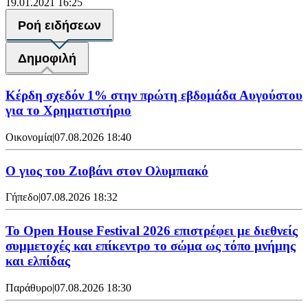
19.01.2021 16:25
Ροή ειδήσεων
Δημοφιλή
Κέρδη σχεδόν 1% στην πρώτη εβδομάδα Αυγούστου
για το Χρηματιστήριο
Οικονομία
|
07.08.2026 18:40
Ο γιος του Ζιοβάνι στον Ολυμπιακό
Γήπεδο
|
07.08.2026 18:32
Το Open House Festival 2026 επιστρέφει με διεθνείς
συμμετοχές και επίκεντρο το σώμα ως τόπο μνήμης
και ελπίδας
Παράθυρο
|
07.08.2026 18:30