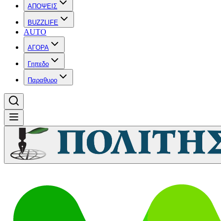
ΑΠΟΨΕΙΣ
BUZZLIFE
AUTO
ΑΓΟΡΑ
Γηπεδο
Παραθυρο