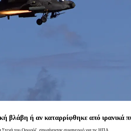
κή βλάβη ή αν καταρρίφθηκε από ιρανικά π
α Στενά του Ορμούζ, σημαίνοντας συναγερμό για τις ΗΠΑ.