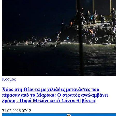
Κοσμος
Χάος στη Θέουτα με χιλιάδες μετανάστες που
πέρασαν από το Μαρόκο: Ο στρατός αναλαμβάνει
δράση - Πυρά Μελόνι κατά Σάντσεθ [βίντεο]
31.07.2026 07:12