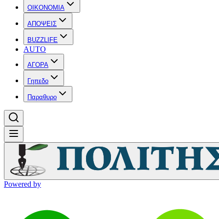
OIKONOMIA
ΑΠΟΨΕΙΣ
BUZZLIFE
AUTO
ΑΓΟΡΑ
Γηπεδο
Παραθυρο
Powered by