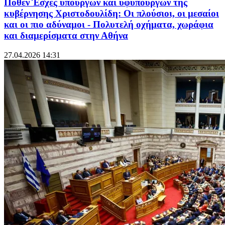
Πόθεν Έσχες υπουργών και υφυπουργών της
κυβέρνησης Χριστοδουλίδη: Οι πλούσιοι, οι μεσαίοι
και οι πιο αδύναμοι - Πολυτελή οχήματα, χωράφια
και διαμερίσματα στην Αθήνα
27.04.2026 14:31