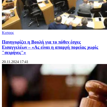
Κυπρος
Πανηγυρίζει η Βουλή για το πόθεν έσχες
Εισαγγελέων – «Ας είναι η απαρχή πορείας χωρίς
"σειρήνες"»
20.11.2024 17:41