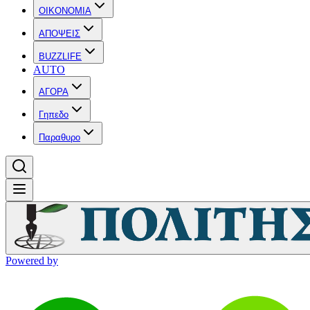
OIKONOMIA
ΑΠΟΨΕΙΣ
BUZZLIFE
AUTO
ΑΓΟΡΑ
Γηπεδο
Παραθυρο
Powered by