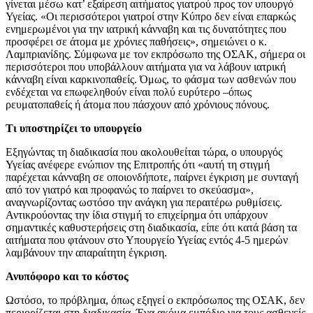
γίνεται μέσω κατ’ εξαίρεση αιτήματος γιατρού προς τον υπουργό
Υγείας. «Οι περισσότεροι γιατροί στην Κύπρο δεν είναι επαρκώς
ενημερωμένοι για την ιατρική κάνναβη και τις δυνατότητες που
προσφέρει σε άτομα με χρόνιες παθήσεις», σημειώνει ο κ.
Λαμπριανίδης. Σύμφωνα με τον εκπρόσωπο της ΟΣΑΚ, σήμερα οι
περισσότεροι που υποβάλλουν αιτήματα για να λάβουν ιατρική
κάνναβη είναι καρκινοπαθείς. Όμως, το φάσμα των ασθενών που
ενδέχεται να επωφεληθούν είναι πολύ ευρύτερο –όπως
ρευματοπαθείς ή άτομα που πάσχουν από χρόνιους πόνους.
Τι υποστηρίζει το υπουργείο
Εξηγώντας τη διαδικασία που ακολουθείται τώρα, ο υπουργός
Υγείας ανέφερε ενώπιον της Επιτροπής ότι «αυτή τη στιγμή
παρέχεται κάνναβη σε οποιονδήποτε, παίρνει έγκριση με συνταγή
από τον γιατρό και προφανώς το παίρνει το σκεύασμα»,
αναγνωρίζοντας ωστόσο την ανάγκη για περαιτέρω ρυθμίσεις.
Αντικρούοντας την ίδια στιγμή το επιχείρημα ότι υπάρχουν
σημαντικές καθυστερήσεις στη διαδικασία, είπε ότι κατά βάση τα
αιτήματα που φτάνουν στο Υπουργείο Υγείας εντός 4-5 ημερών
λαμβάνουν την απαραίτητη έγκριση.
Ανυπόφορο και το κόστος
Ωστόσο, το πρόβλημα, όπως εξηγεί ο εκπρόσωπος της ΟΣΑΚ, δεν
περιορίζεται στη διαδικασία. Ένα ακόμα εμπόδιο για τους ασθενείς