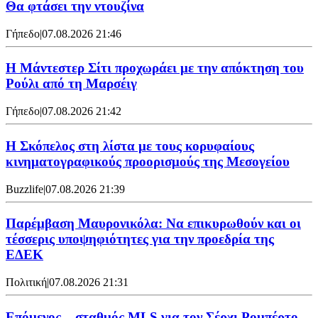
Θα φτάσει την ντουζίνα
Γήπεδο
|
07.08.2026 21:46
Η Μάντεστερ Σίτι προχωράει με την απόκτηση του
Ρούλι από τη Μαρσέιγ
Γήπεδο
|
07.08.2026 21:42
Η Σκόπελος στη λίστα με τους κορυφαίους
κινηματογραφικούς προορισμούς της Μεσογείου
Buzzlife
|
07.08.2026 21:39
Παρέμβαση Μαυρονικόλα: Να επικυρωθούν και οι
τέσσερις υποψηφιότητες για την προεδρία της
ΕΔΕΚ
Πολιτική
|
07.08.2026 21:31
Επόμενος... σταθμός MLS για τον Σέρχι Ρομπέρτο