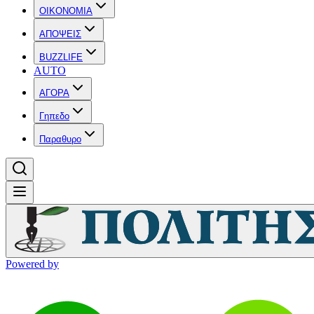
OIKONOMIA
ΑΠΟΨΕΙΣ
BUZZLIFE
AUTO
ΑΓΟΡΑ
Γηπεδο
Παραθυρο
Powered by