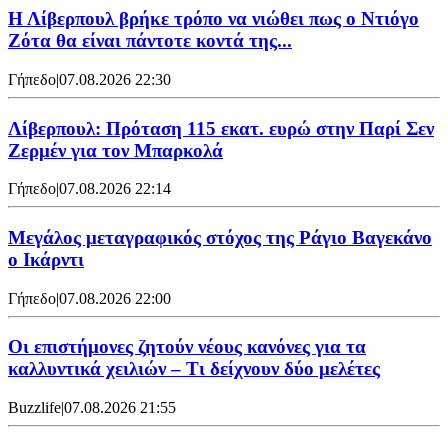
Η Λίβερπουλ βρήκε τρόπο να νιώθει πως ο Ντιόγο
Ζότα θα είναι πάντοτε κοντά της...
Γήπεδο
|
07.08.2026 22:30
Λίβερπουλ: Πρόταση 115 εκατ. ευρώ στην Παρί Σεν
Ζερμέν για τον Μπαρκολά
Γήπεδο
|
07.08.2026 22:14
Μεγάλος μεταγραφικός στόχος της Ράγιο Βαγεκάνο
ο Ικάρντι
Γήπεδο
|
07.08.2026 22:00
Οι επιστήμονες ζητούν νέους κανόνες για τα
καλλυντικά χειλιών – Τι δείχνουν δύο μελέτες
Buzzlife
|
07.08.2026 21:55