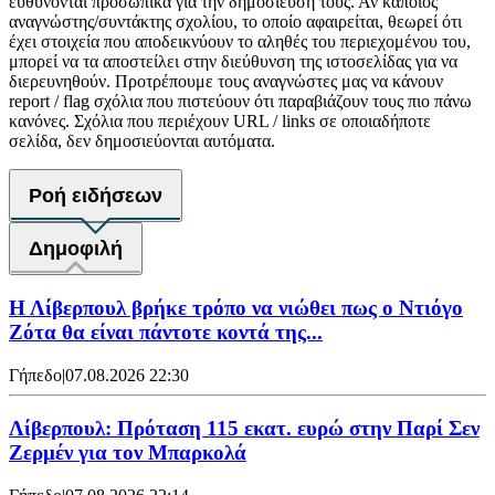
ευθύνονται προσωπικά για την δημοσίευση τους. Αν κάποιος
αναγνώστης/συντάκτης σχολίου, το οποίο αφαιρείται, θεωρεί ότι
έχει στοιχεία που αποδεικνύουν το αληθές του περιεχομένου του,
μπορεί να τα αποστείλει στην διεύθυνση της ιστοσελίδας για να
διερευνηθούν. Προτρέπουμε τους αναγνώστες μας να κάνουν
report / flag σχόλια που πιστεύουν ότι παραβιάζουν τους πιο πάνω
κανόνες. Σχόλια που περιέχουν URL / links σε οποιαδήποτε
σελίδα, δεν δημοσιεύονται αυτόματα.
Ροή ειδήσεων
Δημοφιλή
Η Λίβερπουλ βρήκε τρόπο να νιώθει πως ο Ντιόγο
Ζότα θα είναι πάντοτε κοντά της...
Γήπεδο
|
07.08.2026 22:30
Λίβερπουλ: Πρόταση 115 εκατ. ευρώ στην Παρί Σεν
Ζερμέν για τον Μπαρκολά