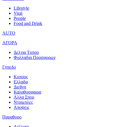
Lifestyle
Viral
People
Food and Drink
AUTO
ΑΓΟΡΑ
Δελτια Τυπου
Φυλλαδια Προσφορων
Γηπεδο
Κυπρος
Ελλαδα
Διεθνη
Καλαθοσφαιρα
Αλλα Σπορ
Ντριμπλες
Αποψεις
Παραθυρο
Ατζεντα