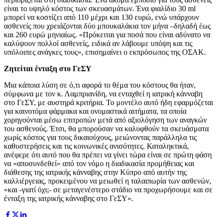
είναι το υψηλό κόστος των σκευασμάτων. Ένα φιαλίδιο 30 ml
μπορεί να κοστίζει από 110 μέχρι και 130 ευρώ, ενώ υπάρχουν
ασθενείς που χρειάζονται δύο μπουκαλάκια τον μήνα –δηλαδή έως
και 260 ευρώ μηνιαίως. «Πρόκειται για ποσά που είναι αδύνατο να
καλύψουν πολλοί ασθενείς, ειδικά αν λάβουμε υπόψη και τις
υπόλοιπες ανάγκες τους», επισημαίνει ο εκπρόσωπος της ΟΣΑΚ.
Ζητείται ένταξη στο ΓεΣΥ
Μια κάποια λύση σε ό,τι αφορά το θέμα του κόστους θα ήταν,
σύμφωνα με τον κ. Λαμπριανίδη, να ενταχθεί η ιατρική κάνναβη
στο ΓεΣΥ, με αυστηρά κριτήρια. Το μοντέλο αυτό ήδη εφαρμόζεται
για καινοτόμα φάρμακα και ονομαστικά αιτήματα, τα οποία
χορηγούνται μέσω επιτροπών μετά από αξιολόγηση των αναγκών
του ασθενούς. Έτσι, θα μπορούσαν να καλυφθούν τα σκευάσματα
χωρίς κόστος για τους δικαιούχους, μειώνοντας παράλληλα τις
καθυστερήσεις και τις κοινωνικές ανισότητες. Καταληκτικά,
ανέφερε ότι αυτό που θα πρέπει να γίνει τώρα είναι σε πρώτη φάση
να «αποσυνδεθεί» από τον νόμο η διαδικασία προμήθειας και
διάθεσης της ιατρικής κάνναβης στην Κύπρο από αυτήν της
καλλιέργειας, προκειμένου να μειωθεί η ταλαιπωρία των ασθενών,
«και -γιατί όχι;- σε μεταγενέστερο στάδιο να προχωρήσουμε και σε
ένταξη της ιατρικής κάνναβης στο ΓεΣΥ».