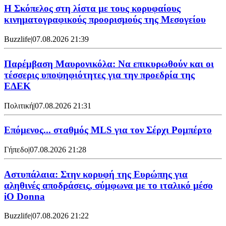
Η Σκόπελος στη λίστα με τους κορυφαίους
κινηματογραφικούς προορισμούς της Μεσογείου
Buzzlife
|
07.08.2026 21:39
Παρέμβαση Μαυρονικόλα: Να επικυρωθούν και οι
τέσσερις υποψηφιότητες για την προεδρία της
ΕΔΕΚ
Πολιτική
|
07.08.2026 21:31
Επόμενος... σταθμός MLS για τον Σέρχι Ρομπέρτο
Γήπεδο
|
07.08.2026 21:28
Αστυπάλαια: Στην κορυφή της Ευρώπης για
αληθινές αποδράσεις, σύμφωνα με το ιταλικό μέσο
iO Donna
Buzzlife
|
07.08.2026 21:22