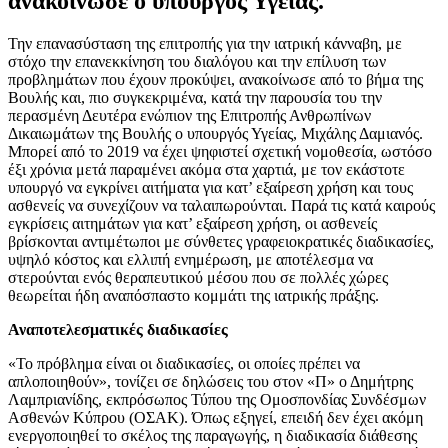
ανακοίνωσε ο υπουργός Υγείας.
Την επανασύσταση της επιτροπής για την ιατρική κάνναβη, με
στόχο την επανεκκίνηση του διαλόγου και την επίλυση των
προβλημάτων που έχουν προκύψει, ανακοίνωσε από το βήμα της
Βουλής και, πιο συγκεκριμένα, κατά την παρουσία του την
περασμένη Δευτέρα ενώπιον της Επιτροπής Ανθρωπίνων
Δικαιωμάτων της Βουλής ο υπουργός Υγείας, Μιχάλης Δαμιανός.
Μπορεί από το 2019 να έχει ψηφιστεί σχετική νομοθεσία, ωστόσο
έξι χρόνια μετά παραμένει ακόμα στα χαρτιά, με τον εκάστοτε
υπουργό να εγκρίνει αιτήματα για κατ’ εξαίρεση χρήση και τους
ασθενείς να συνεχίζουν να ταλαιπωρούνται. Παρά τις κατά καιρούς
εγκρίσεις αιτημάτων για κατ’ εξαίρεση χρήση, οι ασθενείς
βρίσκονται αντιμέτωποι με σύνθετες γραφειοκρατικές διαδικασίες,
υψηλό κόστος και ελλιπή ενημέρωση, με αποτέλεσμα να
στερούνται ενός θεραπευτικού μέσου που σε πολλές χώρες
θεωρείται ήδη αναπόσπαστο κομμάτι της ιατρικής πράξης.
Αναποτελεσματικές διαδικασίες
«Το πρόβλημα είναι οι διαδικασίες, οι οποίες πρέπει να
απλοποιηθούν», τονίζει σε δηλώσεις του στον «Π» ο Δημήτρης
Λαμπριανίδης, εκπρόσωπος Τύπου της Ομοσπονδίας Συνδέσμων
Ασθενών Κύπρου (ΟΣΑΚ). Όπως εξηγεί, επειδή δεν έχει ακόμη
ενεργοποιηθεί το σκέλος της παραγωγής, η διαδικασία διάθεσης