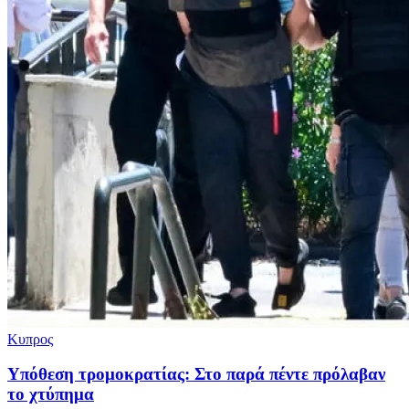
Κυπρος
Υπόθεση τρομοκρατίας: Στο παρά πέντε πρόλαβαν
το χτύπημα