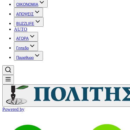
OIKONOMIA
ΑΠΟΨΕΙΣ
BUZZLIFE
AUTO
ΑΓΟΡΑ
Γηπεδο
Παραθυρο
Powered by