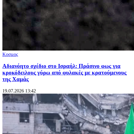
Κοσμος
Αδιανόητο σχέδιο στο Ισραήλ: Πράσινο φως για
κροκόδειλους γύρω από φυλακές με κρατούμενους
της Χαμάς
19.07.2026 13:42