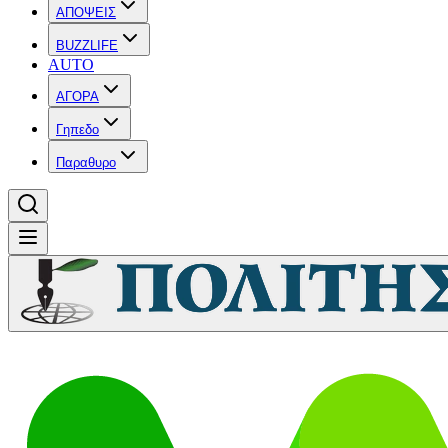
ΑΠΟΨΕΙΣ
BUZZLIFE
AUTO
ΑΓΟΡΑ
Γηπεδο
Παραθυρο